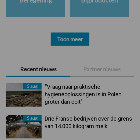
Beregening
Bijproducten
Toon meer
Primaire
Recent nieuws
Partner nieuws
Sidebar
5 aug
“Vraag naar praktische
hygieneoplossingen is in Polen
groter dan ooit”
5 aug
Drie Franse bedrijven over de grens
van 14.000 kilogram melk