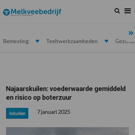
Spring
Door
Spring
Spring
naar
naar
naar
naar
Zoeken...
Zoek
Melkveebedrijf.nl
de
de
de
de
hoofdnavigatie
hoofd
eerste
voettekst
inhoud
sidebar
Bemesting
Teeltwerkzaamheden
Gezond
Najaarskuilen: voederwaarde gemiddeld
en risico op boterzuur
7 januari 2025
Inkuilen