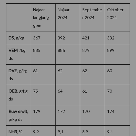
Najaar
Najaar
Septembe
Oktober
langjarig
2024
r 2024
2024
gem
DS
, g/kg
367
392
421
332
VEM
, /kg
885
886
879
899
ds
DVE
, g/kg
61
62
62
60
ds
OEB
, g/kg
75
64
61
70
ds
Ruw eiwit
,
179
172
170
174
g/kg ds
NH3
, %
9,9
9,1
8,9
9,4