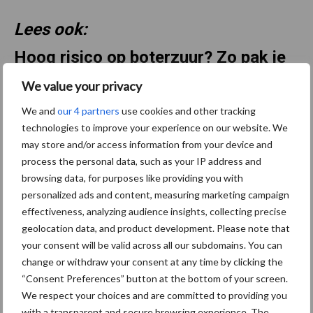
Lees ook:
Hoog risico op boterzuur? Zo pak je
het aan
We value your privacy
We and
our 4 partners
use cookies and other tracking
technologies to improve your experience on our website. We
Hoog risico op boterzuur? Zo pak je het aan
may store and/or access information from your device and
process the personal data, such as your IP address and
Aanbevolen voor jou!
browsing data, for purposes like providing you with
personalized ads and content, measuring marketing campaign
“Vraag naar praktische
effectiveness, analyzing audience insights, collecting precise
hygieneoplossingen is in
geolocation data, and product development. Please note that
Polen groter dan ooit”
your consent will be valid across all our subdomains. You can
change or withdraw your consent at any time by clicking the
“Consent Preferences” button at the bottom of your screen.
We respect your choices and are committed to providing you
Drie Franse bedrijven over
with a transparent and secure browsing experience. The