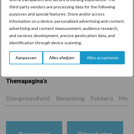
de grens van 14.000
third-party vendors are processing data for the following
kilogram melk
purposes and special features: Store and/or access
information on a device, personalized advertising and content,
advertising and content measurement, audience research,
Pöttinger introduceert
and services development, precise geolocation data, and
compacte dubbelrotor-
identification through device scanning.
zwadhark in de hef
Aanpassen
Alles afwijzen
Alles accepteren
Themapagina's
Diergezondheid
Bemesting
Fokkerij
Melkv