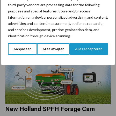
third-party vendors are processing data for the following
breedte- en debietsinstellingen automatisch aangepast. Ook de
purposes and special features: Store and/or access
gekende systemen voor kantstrooien, sectiecontrole en
information on a device, personalized advertising and content,
windcorrectie zijn met Autospread verder geoptimaliseerd. Het
advertising and content measurement, audience research,
resulteert in een zeer gelijkmatige verdeling in alle veldsituaties.
and services development, precise geolocation data, and
identification through device scanning.
Aanpassen
Alles afwijzen
Alles accepteren
New Holland SPFH Forage Cam