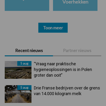
Voerhekken
Toon meer
Primaire
Recent nieuws
Partner nieuws
Sidebar
5 aug
“Vraag naar praktische
hygieneoplossingen is in Polen
groter dan ooit”
5 aug
Drie Franse bedrijven over de grens
van 14.000 kilogram melk