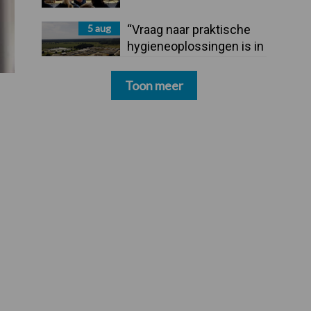
5 aug
“Vraag naar praktische
hygieneoplossingen is in
Polen groter dan ooit”
Toon meer