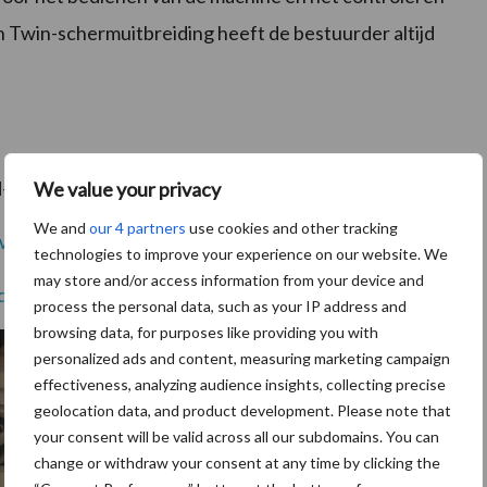
Twin-schermuitbreiding heeft de bestuurder altijd
id-besturingssystemen:
We value your privacy
We and
our 4 partners
use cookies and other tracking
-twin/id1457549008
technologies to improve your experience on our website. We
may store and/or access information from your device and
/details?id=de.amazone.iom.amatronx&hl=nl
process the personal data, such as your IP address and
browsing data, for purposes like providing you with
personalized ads and content, measuring marketing campaign
effectiveness, analyzing audience insights, collecting precise
geolocation data, and product development. Please note that
your consent will be valid across all our subdomains. You can
change or withdraw your consent at any time by clicking the