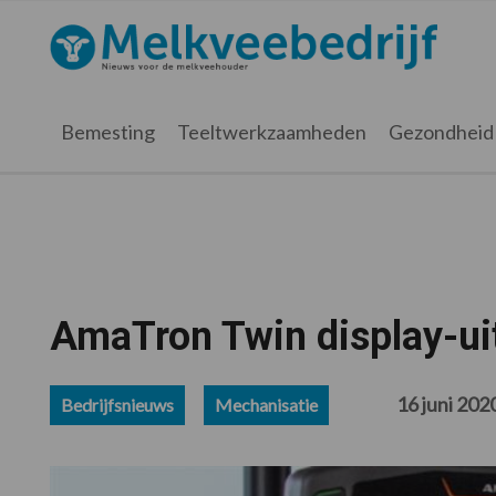
Spring
Door
Spring
Spring
naar
naar
naar
naar
Melkveebedrijf.nl
de
de
de
de
hoofdnavigatie
hoofd
eerste
voettekst
inhoud
sidebar
Bemesting
Teeltwerkzaamheden
Gezondheid
AmaTron Twin display-ui
16 juni 202
Bedrijfsnieuws
Mechanisatie