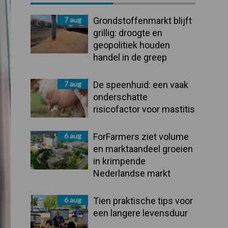
Sidebar
7 aug
Grondstoffenmarkt blijft
grillig: droogte en
geopolitiek houden
handel in de greep
7 aug
De speenhuid: een vaak
onderschatte
risicofactor voor mastitis
6 aug
ForFarmers ziet volume
en marktaandeel groeien
in krimpende
Nederlandse markt
6 aug
Tien praktische tips voor
een langere levensduur