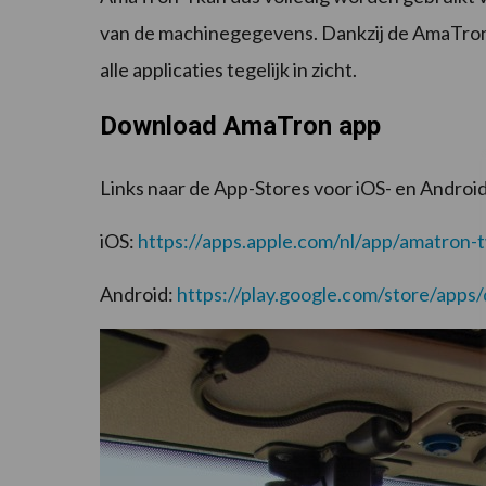
van de machinegegevens. Dankzij de AmaTron 
alle applicaties tegelijk in zicht.
Download AmaTron app
Links naar de App-Stores voor iOS- en Andro
iOS:
https://apps.apple.com/nl/app/amatron
Android:
https://play.google.com/store/apps