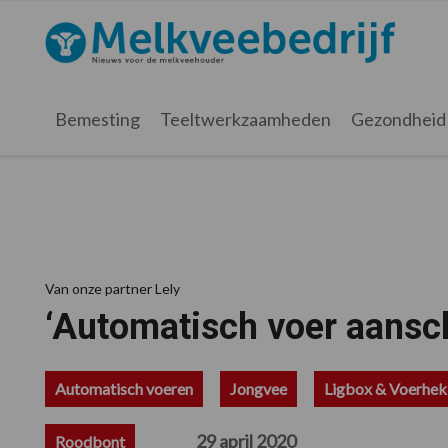
Spring
Door
Spring
Spring
naar
naar
naar
naar
Melkveebedrijf.nl
de
de
de
de
hoofdnavigatie
hoofd
eerste
voettekst
inhoud
sidebar
Bemesting
Teeltwerkzaamheden
Gezondheid
Van onze partner Lely
‘Automatisch voer aansch
Automatisch voeren
Jongvee
Ligbox & Voerhe
29 april 2020
Roodbont