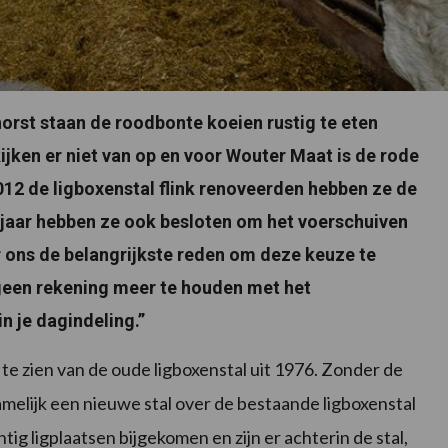
horst staan de roodbonte koeien rustig te eten
kijken er niet van op en voor Wouter Maat is de rode
012 de ligboxenstal flink renoveerden hebben ze de
jaar hebben ze ook besloten om het voerschuiven
 ons de belangrijkste reden om deze keuze te
geen rekening meer te houden met het
in je dagindeling.”
ls te zien van de oude ligboxenstal uit 1976. Zonder de
elijk een nieuwe stal over de bestaande ligboxenstal
g ligplaatsen bijgekomen en zijn er achterin de stal,