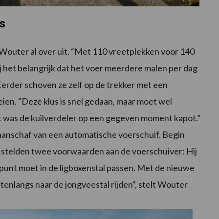
s
Wouter al over uit. “Met 110 vreetplekken voor 140
wij het belangrijk dat het voer meerdere malen per dag
erder schoven ze zelf op de trekker met een
eien. “Deze klus is snel gedaan, maar moet wel
 was de kuilverdeler op een gegeven moment kapot.”
 aanschaf van een automatische voerschuif. Begin
j stelden twee voorwaarden aan de voerschuiver: Hij
punt moet in de ligboxenstal passen. Met de nieuwe
itenlangs naar de jongveestal rijden”, stelt Wouter