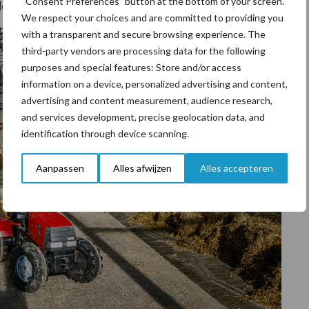
“Consent Preferences” button at the bottom of your screen.
ren druk genoeg”, lacht hij.
We respect your choices and are committed to providing you
with a transparent and secure browsing experience. The
third-party vendors are processing data for the following
purposes and special features: Store and/or access
information on a device, personalized advertising and content,
advertising and content measurement, audience research,
and services development, precise geolocation data, and
identification through device scanning.
Aanpassen
Alles afwijzen
Alles accepteren