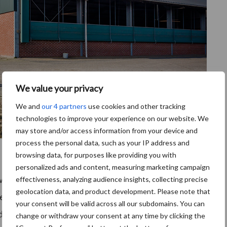
We value your privacy
We and
our 4 partners
use cookies and other tracking
technologies to improve your experience on our website. We
may store and/or access information from your device and
process the personal data, such as your IP address and
browsing data, for purposes like providing you with
personalized ads and content, measuring marketing campaign
ewust gekozen om bepaalde werkzaamheden te
effectiveness, analyzing audience insights, collecting precise
geolocation data, and product development. Please note that
iet meer gebonden aan vaste tijden en ons dagritme is
your consent will be valid across all our subdomains. You can
rder in huis waardoor ik meer tijd met de jongens kan
change or withdraw your consent at any time by clicking the