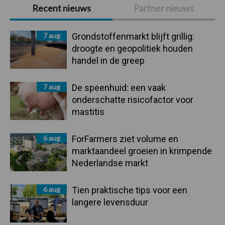
Primaire
Recent nieuws
Partner nieuws
Sidebar
7 aug
Grondstoffenmarkt blijft grillig:
droogte en geopolitiek houden
handel in de greep
7 aug
De speenhuid: een vaak
onderschatte risicofactor voor
mastitis
6 aug
ForFarmers ziet volume en
marktaandeel groeien in krimpende
Nederlandse markt
6 aug
Tien praktische tips voor een
langere levensduur