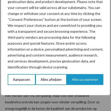
zelfs een grote verspiller is. Dat komt deels doordat Nederland
geolocation data, and product development. Please note that
your consent will be valid across all our subdomains. You can
een relatief grote foodsector heeft. Tegelijk betekent dit dat
change or withdraw your consent at any time by clicking the
Nederlandse ondernemers een behoorlijke slag kunnen maken,
“Consent Preferences” button at the bottom of your screen.
en ook moeten maken. Nederland heeft zich als doel gesteld om
We respect your choices and are committed to providing you
in 2030 de helft minder voedsel te verspillen.
with a transparent and secure browsing experience. The
third-party vendors are processing data for the following
Om dit voor elkaar te krijgen heeft de Taskforce Circular
purposes and special features: Store and/or access
Economy in Food de agenda Samen tegen voedselverspilling
information on a device, personalized advertising and content,
opgesteld. Een van de actiepunten is het terugdringen van
advertising and content measurement, audience research,
verspilling in de keten met behulp van innovatieve oplossingen.
and services development, precise geolocation data, and
Robotisering kan een rol spelen in het behalen van deze doelen,
identification through device scanning.
die ook in lijn liggen met de Sustainable Development Goals van
de Verenigde Naties. Robots kunnen immers accurater en
Aanpassen
Alles afwijzen
Alles accepteren
consistenter hun werkzaamheden uitvoeren. Zo is de sla-
ontkerner van FTNON in staat om de slakroppen te ontkernen
met minder dan 4% verspilling. Maar ook niet-invasieve
kwaliteitscontrole kan zorgen voor minder verspilling. Door zo
vroeg mogelijk in de keten de kwaliteit van de producten op