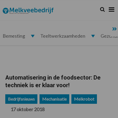
Spring
Door
Spring
Spring
naar
naar
naar
naar
Zoeken...
Zoek
Melkveebedrijf.nl
de
de
de
de
hoofdnavigatie
hoofd
eerste
voettekst
inhoud
sidebar
Bemesting
Teeltwerkzaamheden
Gezond
Automatisering in de foodsector: De
techniek is er klaar voor!
Bedrijfsnieuws
Mechanisatie
Melkrobot
17 oktober 2018