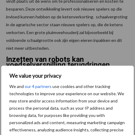
vindt plaats uit de wens om te professionaliseren en kosten te
besparen. Deze ontwikkeling levert ook nieuwe spelers op die
invloed kunnen hebben op de ketenverkorting. schaalvergroting
in de agrarische sector staan nieuwe spelers op, die de ketens
verkorten. Een grote pluimveehouderij zal bijvoorbeeld bij
voldoende schaalgrootte ook zijn eigen eieren inpakken en dit
niet meer uitbesteden.
Inzetten van robots kan
voedselverspilling terugdringen
Wereldwijd wordt een derde van alle voedsel verspild. Een groot
We value your privacy
deel van de verspilling vindt plaats aan het begin van de keten, bij
We and
our 4 partners
use cookies and other tracking
de boer en de voedingsmiddelenfabrikant. Veel wordt verspild in
technologies to improve your experience on our website. We
landen als India en Vietnam, waar de boer niet de juiste logistiek
may store and/or access information from your device and
of opslagmogelijkheden heeft, waardoor voedsel verloren gaat.
process the personal data, such as your IP address and
Maar ook in Nederland, waar de logistiek uitstekend is en ook de
browsing data, for purposes like providing you with
opslagfaciliteiten goed in orde zijn, wordt nog veel voeding
personalized ads and content, measuring marketing campaign
verspild. Sterker nog: uit cijfers van Eurostat blijkt dat Nederland
effectiveness, analyzing audience insights, collecting precise