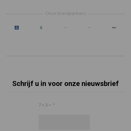
Footer
Onze brandpartners
Schrijf u in voor onze nieuwsbrief
7 + 3 =
*