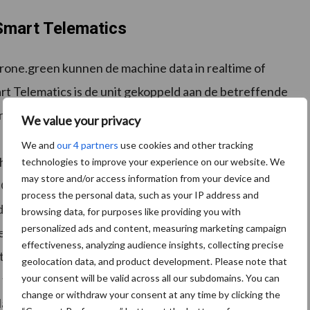
mart Telematics
krone.green kunnen de machine data in realtime of
t Telematics is de unit gekoppeld aan de betreffende
 vanuit de SmartConnect Solar: de positie, de
We value your privacy
e afgelegde afstand, de werk- en transportpositie, het
We and
our 4 partners
use cookies and other tracking
het laadniveau van de batterij . De automatische data
technologies to improve your experience on our website. We
may store and/or access information from your device and
 Op deze manier worden de arbeidsuren en de
process the personal data, such as your IP address and
zelfs als de machine bijvoorbeeld voor meerdere
browsing data, for purposes like providing you with
personalized ads and content, measuring marketing campaign
er dag worden gebruikt. Alle kosten zijn al inbegrepen
effectiveness, analyzing audience insights, collecting precise
 Solar; Hieronder vallen onder andere de simkaart
geolocation data, and product development. Please note that
your consent will be valid across all our subdomains. You can
ls twee montageplaten voor het bevestigen van de
change or withdraw your consent at any time by clicking the
ar bij aan een optimaal gebruikersgemak door