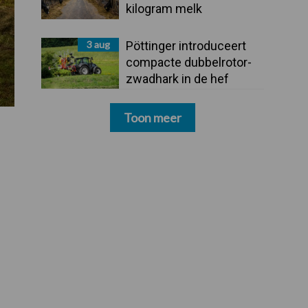
kilogram melk
3 aug
Pöttinger introduceert
compacte dubbelrotor-
zwadhark in de hef
Toon meer