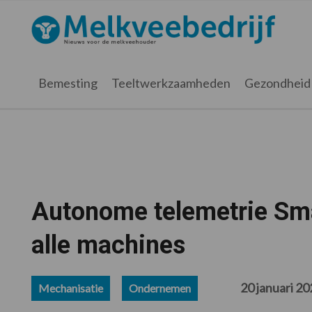
Spring
Door
Spring
Spring
naar
naar
naar
naar
Melkveebedrijf.nl
de
de
de
de
hoofdnavigatie
hoofd
eerste
voettekst
inhoud
sidebar
Bemesting
Teeltwerkzaamheden
Gezondheid
Autonome telemetrie Sma
alle machines
20 januari 2
Mechanisatie
Ondernemen