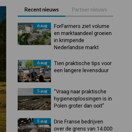
Recent nieuws
Partner nieuws
Primaire
Sidebar
6 aug
ForFarmers ziet volume
en marktaandeel groeien
in krimpende
Nederlandse markt
6 aug
Tien praktische tips voor
een langere levensduur
5 aug
“Vraag naar praktische
hygieneoplossingen is in
Polen groter dan ooit”
5 aug
Drie Franse bedrijven
over de grens van 14.000