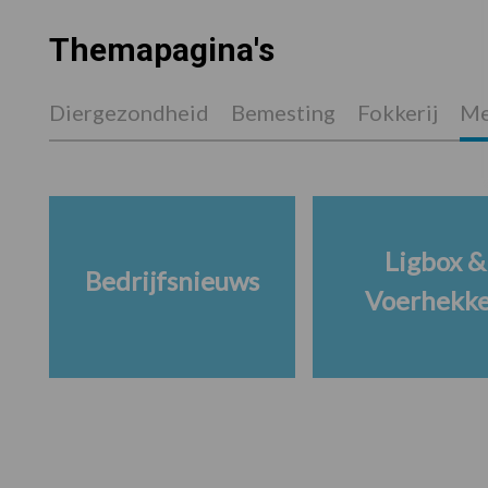
Themapagina's
Diergezondheid
Bemesting
Fokkerij
Me
Ligbox &
Bedrijfsnieuws
Voerhekk