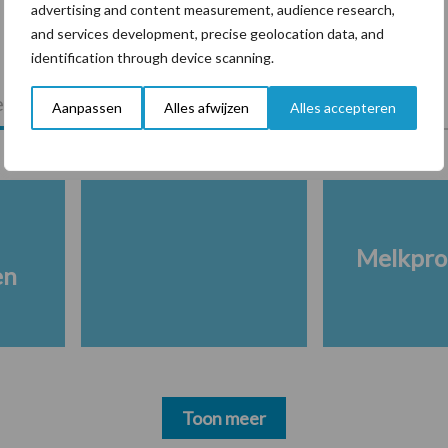
advertising and content measurement, audience research,
and services development, precise geolocation data, and
identification through device scanning.
lkveebedrijf
Veevoer
Wet en regelgeving
Aanpassen
Alles afwijzen
Alles accepteren
Melkpro
en
Toon meer