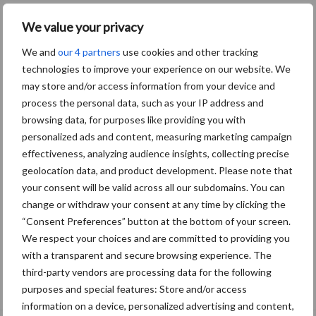
We value your privacy
We and
our 4 partners
use cookies and other tracking
technologies to improve your experience on our website. We
may store and/or access information from your device and
process the personal data, such as your IP address and
browsing data, for purposes like providing you with
personalized ads and content, measuring marketing campaign
effectiveness, analyzing audience insights, collecting precise
geolocation data, and product development. Please note that
your consent will be valid across all our subdomains. You can
change or withdraw your consent at any time by clicking the
“Consent Preferences” button at the bottom of your screen.
We respect your choices and are committed to providing you
with a transparent and secure browsing experience. The
De speenhuid: een vaak onderschatte
third-party vendors are processing data for the following
risicofactor voor mastitis
purposes and special features: Store and/or access
information on a device, personalized advertising and content,