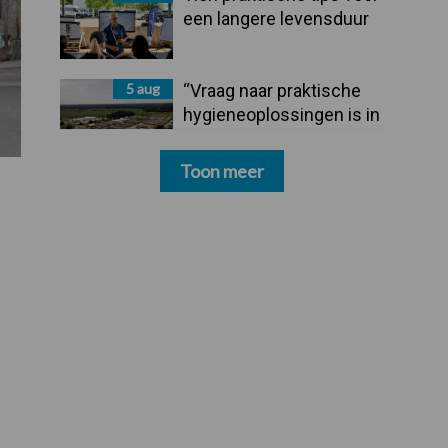
een langere levensduur
5 aug
“Vraag naar praktische
hygieneoplossingen is in
Polen groter dan ooit”
Toon meer