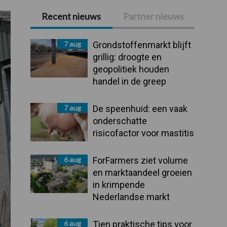
Recent nieuws
Partner nieuws
Primaire
Sidebar
7 aug
Grondstoffenmarkt blijft
grillig: droogte en
geopolitiek houden
handel in de greep
7 aug
De speenhuid: een vaak
onderschatte
risicofactor voor mastitis
6 aug
ForFarmers ziet volume
en marktaandeel groeien
in krimpende
Nederlandse markt
6 aug
Tien praktische tips voor