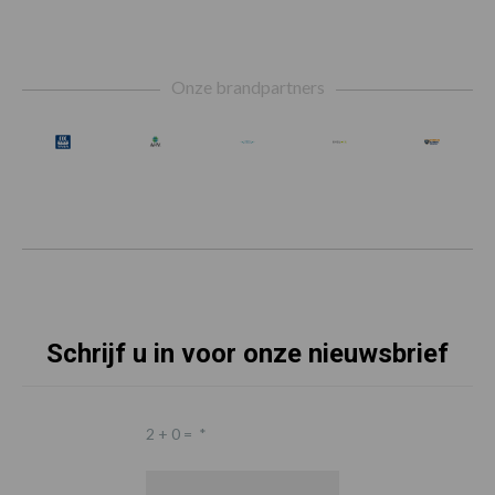
Footer
Onze brandpartners
Schrijf u in voor onze nieuwsbrief
2 + 0 =
*