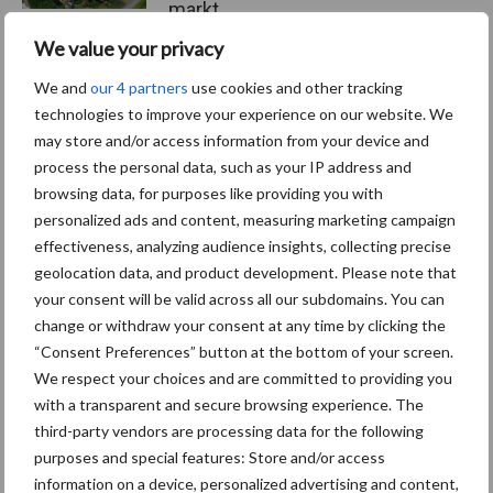
markt
We value your privacy
We and
our 4 partners
use cookies and other tracking
Themapagina's
technologies to improve your experience on our website. We
may store and/or access information from your device and
process the personal data, such as your IP address and
Diergezondheid
Bemesting
Fokkerij
Melkv
browsing data, for purposes like providing you with
personalized ads and content, measuring marketing campaign
effectiveness, analyzing audience insights, collecting precise
geolocation data, and product development. Please note that
Ligbox &
your consent will be valid across all our subdomains. You can
Bedrijfsnieuws
Voerhekken
change or withdraw your consent at any time by clicking the
“Consent Preferences” button at the bottom of your screen.
We respect your choices and are committed to providing you
with a transparent and secure browsing experience. The
third-party vendors are processing data for the following
Toon meer
purposes and special features: Store and/or access
information on a device, personalized advertising and content,