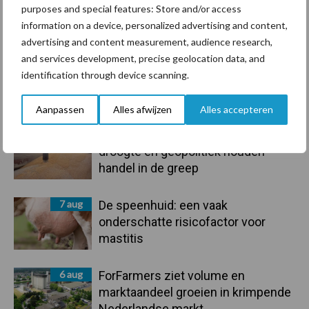
purposes and special features: Store and/or access
information on a device, personalized advertising and content,
Toon meer
advertising and content measurement, audience research,
and services development, precise geolocation data, and
identification through device scanning.
Primaire
Recent nieuws
Partner nieuws
Aanpassen
Alles afwijzen
Alles accepteren
Sidebar
7 aug
Grondstoffenmarkt blijft grillig:
droogte en geopolitiek houden
handel in de greep
7 aug
De speenhuid: een vaak
onderschatte risicofactor voor
mastitis
6 aug
ForFarmers ziet volume en
marktaandeel groeien in krimpende
Nederlandse markt