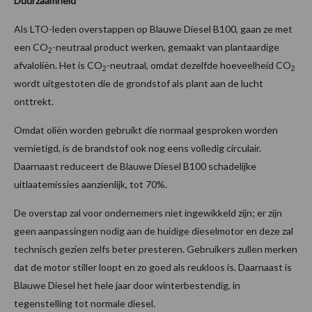
Duurzaamheid
Als LTO-leden overstappen op Blauwe Diesel B100, gaan ze met
een CO
-neutraal product werken, gemaakt van plantaardige
2
afvaloliën. Het is CO
-neutraal, omdat dezelfde hoeveelheid CO
2
2
wordt uitgestoten die de grondstof als plant aan de lucht
onttrekt.
Omdat oliën worden gebruikt die normaal gesproken worden
vernietigd, is de brandstof ook nog eens volledig circulair.
Daarnaast reduceert de Blauwe Diesel B100 schadelijke
uitlaatemissies aanzienlijk, tot 70%.
De overstap zal voor ondernemers niet ingewikkeld zijn; er zijn
geen aanpassingen nodig aan de huidige dieselmotor en deze zal
technisch gezien zelfs beter presteren. Gebruikers zullen merken
dat de motor stiller loopt en zo goed als reukloos is. Daarnaast is
Blauwe Diesel het hele jaar door winterbestendig, in
tegenstelling tot normale diesel.