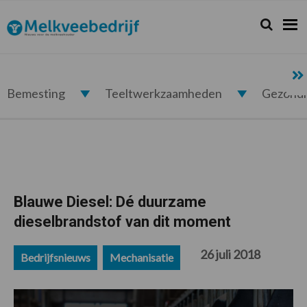
Spring
Door
Spring
Spring
naar
naar
naar
naar
Zoeken...
Zoek
Melkveebedrijf.nl
de
de
de
de
hoofdnavigatie
hoofd
eerste
voettekst
inhoud
sidebar
Bemesting
Teeltwerkzaamheden
Gezond
Blauwe Diesel: Dé duurzame
dieselbrandstof van dit moment
26 juli 2018
Bedrijfsnieuws
Mechanisatie