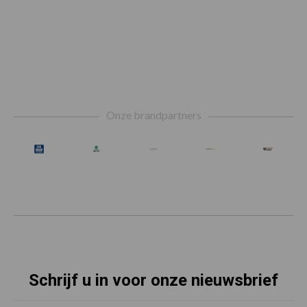
Footer
Onze brandpartners
Schrijf u in voor onze nieuwsbrief