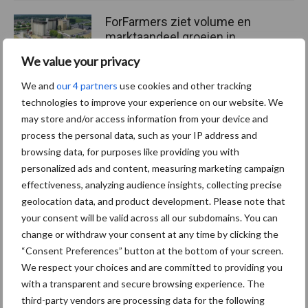
ForFarmers ziet volume en
marktaandeel groeien in
krimpende Nederlandse
We value your privacy
markt
We and
our 4 partners
use cookies and other tracking
technologies to improve your experience on our website. We
may store and/or access information from your device and
Themapagina's
process the personal data, such as your IP address and
browsing data, for purposes like providing you with
Diergezondheid
Bemesting
Fokkerij
Melkv
personalized ads and content, measuring marketing campaign
effectiveness, analyzing audience insights, collecting precise
geolocation data, and product development. Please note that
your consent will be valid across all our subdomains. You can
change or withdraw your consent at any time by clicking the
Ligbox &
Bedrijfsnieuws
“Consent Preferences” button at the bottom of your screen.
Voerhekken
We respect your choices and are committed to providing you
with a transparent and secure browsing experience. The
third-party vendors are processing data for the following