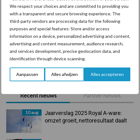
We respect your choices and are committed to providing you
with a transparent and secure browsing experience. The
Ligbox &
third-party vendors are processing data for the following
Bedrijfsnieuws
purposes and special features: Store and/or access
Voerhekken
information on a device, personalized advertising and content,
advertising and content measurement, audience research,
and services development, precise geolocation data, and
identification through device scanning.
Toon meer
Aanpassen
Alles afwijzen
Alles accepteren
Primaire
Recent nieuws
Partner nieuws
Sidebar
10 aug
Jaarverslag 2025 Royal A-ware:
omzet groeit, nettoresultaat daalt