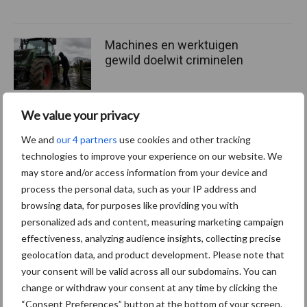
Machines en werktuigen
gewild doelwit criminelen
We value your privacy
Grondstoffenmarkt blijft
We and
our 4 partners
use cookies and other tracking
grillig: droogte en
technologies to improve your experience on our website. We
geopolitiek houden handel
may store and/or access information from your device and
in de greep
process the personal data, such as your IP address and
browsing data, for purposes like providing you with
personalized ads and content, measuring marketing campaign
effectiveness, analyzing audience insights, collecting precise
Themapagina's
geolocation data, and product development. Please note that
your consent will be valid across all our subdomains. You can
Diergezondheid
Bemesting
Fokkerij
Melkv
change or withdraw your consent at any time by clicking the
“Consent Preferences” button at the bottom of your screen.