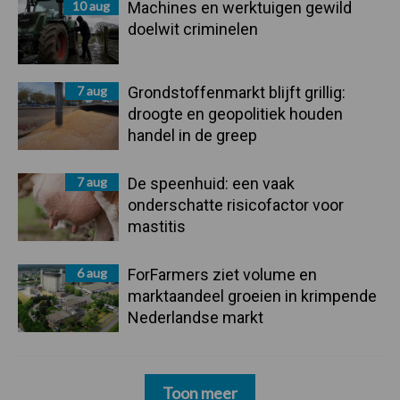
10 aug
Machines en werktuigen gewild
doelwit criminelen
7 aug
Grondstoffenmarkt blijft grillig:
droogte en geopolitiek houden
handel in de greep
7 aug
De speenhuid: een vaak
onderschatte risicofactor voor
mastitis
6 aug
ForFarmers ziet volume en
marktaandeel groeien in krimpende
Nederlandse markt
Toon meer