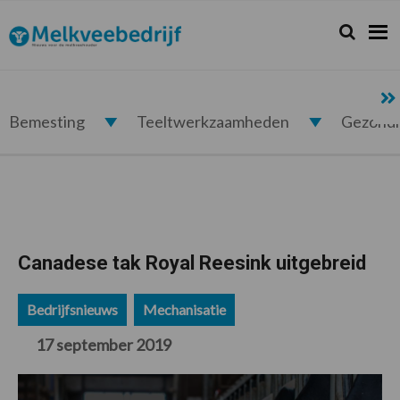
Spring
Door
Spring
Spring
naar
naar
naar
naar
Zoeken...
Zoek
Melkveebedrijf.nl
de
de
de
de
hoofdnavigatie
hoofd
eerste
voettekst
inhoud
sidebar
Bemesting
Teeltwerkzaamheden
Gezond
Canadese tak Royal Reesink uitgebreid
Bedrijfsnieuws
Mechanisatie
17 september 2019