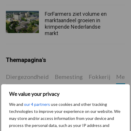
ForFarmers ziet volume en
marktaandeel groeien in
krimpende Nederlandse
markt
Themapagina's
Diergezondheid
Bemesting
Fokkerij
Melkv
We value your privacy
We and
our 4 partners
use cookies and other tracking
Ligbox &
Bedrijfsnieuws
technologies to improve your experience on our website. We
Voerhekken
may store and/or access information from your device and
process the personal data, such as your IP address and