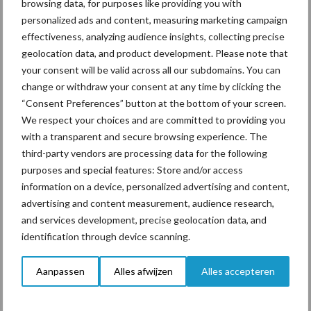
browsing data, for purposes like providing you with
personalized ads and content, measuring marketing campaign
effectiveness, analyzing audience insights, collecting precise
Toon meer
geolocation data, and product development. Please note that
your consent will be valid across all our subdomains. You can
change or withdraw your consent at any time by clicking the
Primaire
“Consent Preferences” button at the bottom of your screen.
Recent nieuws
Partner nieuws
We respect your choices and are committed to providing you
Sidebar
with a transparent and secure browsing experience. The
7 aug
Grondstoffenmarkt blijft grillig:
third-party vendors are processing data for the following
droogte en geopolitiek houden
purposes and special features: Store and/or access
handel in de greep
information on a device, personalized advertising and content,
advertising and content measurement, audience research,
7 aug
De speenhuid: een vaak
and services development, precise geolocation data, and
onderschatte risicofactor voor
identification through device scanning.
mastitis
Aanpassen
Alles afwijzen
Alles accepteren
6 aug
ForFarmers ziet volume en
marktaandeel groeien in krimpende