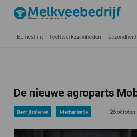
Spring
Door
Spring
Spring
naar
naar
naar
naar
Melkveebedrijf.nl
de
de
de
de
hoofdnavigatie
hoofd
eerste
voettekst
inhoud
sidebar
Bemesting
Teeltwerkzaamheden
Gezondheid
De nieuwe agroparts Mob
26 oktober
Bedrijfsnieuws
Mechanisatie