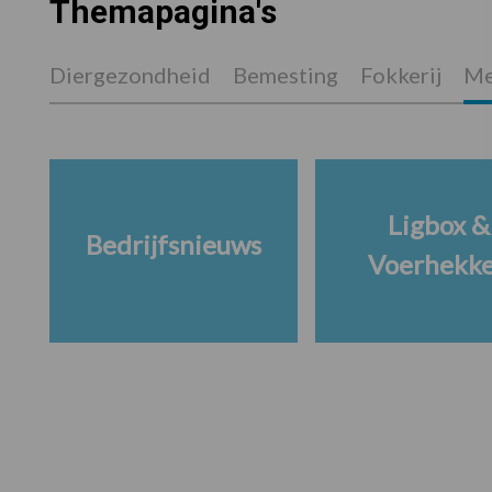
Themapagina's
Diergezondheid
Bemesting
Fokkerij
Me
Ligbox &
Bedrijfsnieuws
Voerhekk