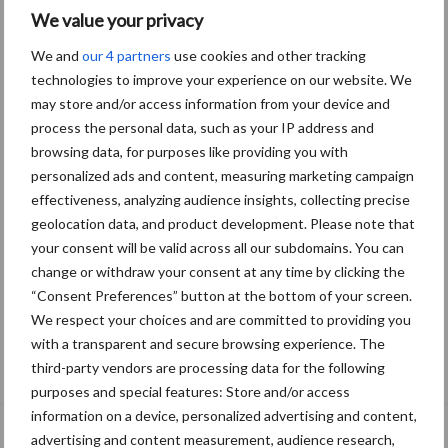
We value your privacy
We and
our 4 partners
use cookies and other tracking
technologies to improve your experience on our website. We
may store and/or access information from your device and
process the personal data, such as your IP address and
browsing data, for purposes like providing you with
personalized ads and content, measuring marketing campaign
effectiveness, analyzing audience insights, collecting precise
geolocation data, and product development. Please note that
your consent will be valid across all our subdomains. You can
change or withdraw your consent at any time by clicking the
“Consent Preferences” button at the bottom of your screen.
We respect your choices and are committed to providing you
with a transparent and secure browsing experience. The
De speenhuid: een vaak onderschatte
third-party vendors are processing data for the following
risicofactor voor mastitis
purposes and special features: Store and/or access
information on a device, personalized advertising and content,
advertising and content measurement, audience research,