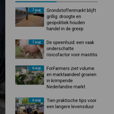
Sidebar
7 aug
Grondstoffenmarkt blijft
grillig: droogte en
geopolitiek houden
handel in de greep
7 aug
De speenhuid: een vaak
onderschatte
risicofactor voor mastitis
6 aug
ForFarmers ziet volume
en marktaandeel groeien
in krimpende
Nederlandse markt
6 aug
Tien praktische tips voor
een langere levensduur