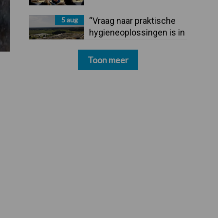
5 aug
“Vraag naar praktische
hygieneoplossingen is in
Polen groter dan ooit”
Toon meer