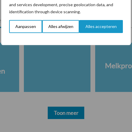
and services development, precise geolocation data, and
identification through device scanning.
lkveebedrijf
Veevoer
Wet en regelgeving
Aanpassen
Alles afwijzen
Alles accepteren
Melkpro
en
Toon meer