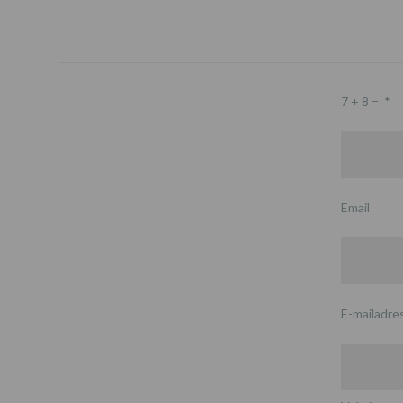
7 + 8 =
*
Email
E-mailadre