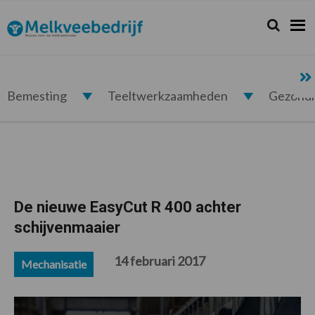
Spring
Door
Spring
Spring
naar
naar
naar
naar
Zoeken...
Zoek
Melkveebedrijf.nl
de
de
de
de
hoofdnavigatie
hoofd
eerste
voettekst
inhoud
sidebar
Bemesting
Teeltwerkzaamheden
Gezond
De nieuwe EasyCut R 400 achter
schijvenmaaier
14 februari 2017
Mechanisatie