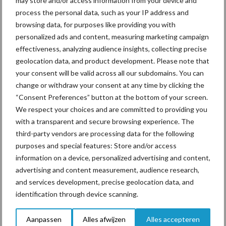
may store and/or access information from your device and
Ligbox &
process the personal data, such as your IP address and
Bedrijfsnieuws
Voerhekken
browsing data, for purposes like providing you with
personalized ads and content, measuring marketing campaign
effectiveness, analyzing audience insights, collecting precise
geolocation data, and product development. Please note that
your consent will be valid across all our subdomains. You can
Toon meer
change or withdraw your consent at any time by clicking the
“Consent Preferences” button at the bottom of your screen.
We respect your choices and are committed to providing you
Primaire
with a transparent and secure browsing experience. The
Recent nieuws
Partner nieuws
third-party vendors are processing data for the following
Sidebar
purposes and special features: Store and/or access
6 aug
ForFarmers ziet volume en
information on a device, personalized advertising and content,
marktaandeel groeien in krimpende
advertising and content measurement, audience research,
Nederlandse markt
and services development, precise geolocation data, and
identification through device scanning.
6 aug
Tien praktische tips voor een
Aanpassen
Alles afwijzen
Alles accepteren
langere levensduur