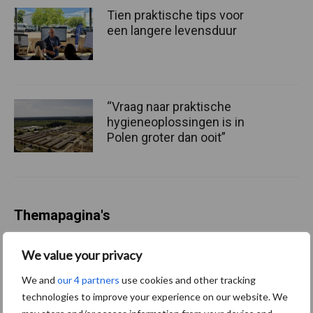
Tien praktische tips voor
een langere levensduur
“Vraag naar praktische
hygieneoplossingen is in
Polen groter dan ooit”
Themapagina's
Diergezondheid
Bemesting
Fokkerij
Melkv
We value your privacy
We and
our 4 partners
use cookies and other tracking
technologies to improve your experience on our website. We