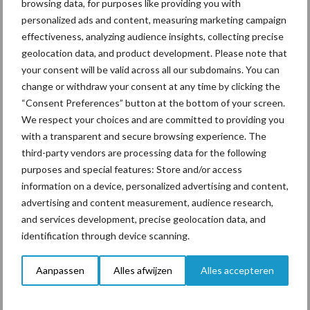
browsing data, for purposes like providing you with
personalized ads and content, measuring marketing campaign
ForFarmers ziet volume en
effectiveness, analyzing audience insights, collecting precise
marktaandeel groeien in
geolocation data, and product development. Please note that
krimpende Nederlandse
your consent will be valid across all our subdomains. You can
markt
change or withdraw your consent at any time by clicking the
“Consent Preferences” button at the bottom of your screen.
We respect your choices and are committed to providing you
with a transparent and secure browsing experience. The
Themapagina's
third-party vendors are processing data for the following
purposes and special features: Store and/or access
Diergezondheid
Bemesting
Fokkerij
Melkv
information on a device, personalized advertising and content,
advertising and content measurement, audience research,
and services development, precise geolocation data, and
identification through device scanning.
Ligbox &
Bedrijfsnieuws
Aanpassen
Alles afwijzen
Alles accepteren
Voerhekken