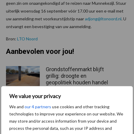
geen zin om onaangekondigd af te reizen naar Munnekezijl. Stuur
uiterlijk woensdag 16 september vóór 17.00 uur een e-mail met
uw aanmelding met voorkeurstijdstip naar
adjong@ltonoord.nl
. U
ontvangt een bevestiging van uw aanmelding.
Bron:
LTO Noord
Aanbevolen voor jou!
Grondstoffenmarkt blijft
grillig: droogte en
geopolitiek houden handel
in de greep
We value your privacy
We and
our 4 partners
use cookies and other tracking
De speenhuid: een vaak
technologies to improve your experience on our website. We
onderschatte risicofactor
may store and/or access information from your device and
voor mastitis
process the personal data, such as your IP address and