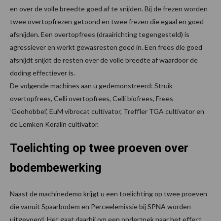
en over de volle breedte goed af te snijden. Bij de frezen worden
twee overtopfrezen getoond en twee frezen die egaal en goed
afsnijden. Een overtopfrees (draairichting tegengesteld) is
agressiever en werkt gewasresten goed in. Een frees die goed
afsnijdt snijdt de resten over de volle breedte af waardoor de
doding effectiever is.
De volgende machines aan u gedemonstreerd: Struik
overtopfrees, Celli overtopfrees, Celli biofrees, Frees
‘Geohobbel’, EuM vibrocat cultivator, Treffler TGA cultivator en
de Lemken Koralin cultivator.
Toelichting op twee proeven
over
bodembewerking
Naast de machinedemo krijgt u een toelichting op twee proeven
die vanuit Spaarbodem en Perceelemissie bij SPNA worden
uitgevoerd. Het gaat daarbij om een onderzoek naar het effect