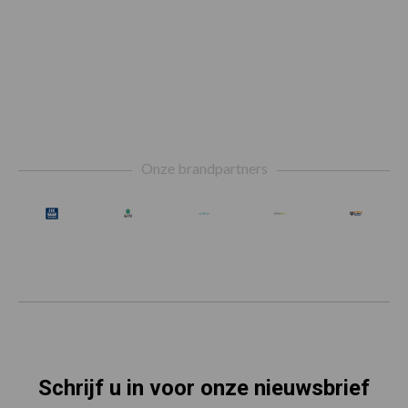
Footer
Onze brandpartners
Schrijf u in voor onze nieuwsbrief