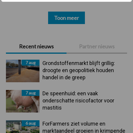
Toon meer
Primaire
Recent nieuws
Partner nieuws
Sidebar
7 aug
Grondstoffenmarkt blijft grillig:
droogte en geopolitiek houden
handel in de greep
7 aug
De speenhuid: een vaak
onderschatte risicofactor voor
mastitis
6 aug
ForFarmers ziet volume en
marktaandeel groeien in krimpende