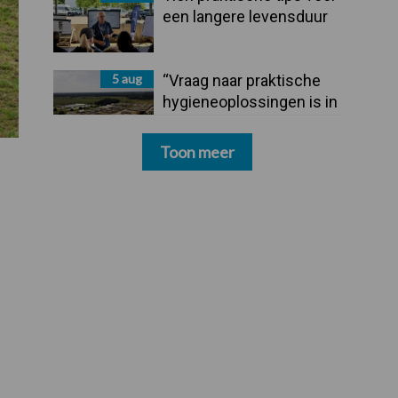
een langere levensduur
5 aug
“Vraag naar praktische
hygieneoplossingen is in
Polen groter dan ooit”
Toon meer