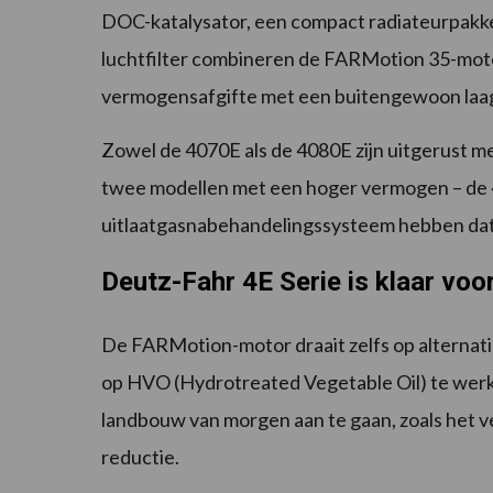
DOC-katalysator, een compact radiateurpakke
luchtfilter combineren de FARMotion 35-mot
vermogensafgifte met een buitengewoon laag
Zowel de 4070E als de 4080E zijn uitgerust met
twee modellen met een hoger vermogen – de
uitlaatgasnabehandelingssysteem hebben dat z
Deutz-Fahr 4E Serie is klaar vo
De FARMotion-motor draait zelfs op alternatie
op HVO (Hydrotreated Vegetable Oil) te werke
landbouw van morgen aan te gaan, zoals het 
reductie.