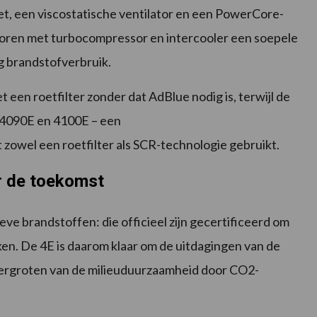
t, een viscostatische ventilator en een PowerCore-
oren met turbocompressor en intercooler een soepele
 brandstofverbruik.
 een roetfilter zonder dat AdBlue nodig is, terwijl de
 4090E en 4100E – een
owel een roetfilter als SCR-technologie gebruikt.
or de toekomst
ve brandstoffen: die officieel zijn gecertificeerd om
n. De 4E is daarom klaar om de uitdagingen van de
vergroten van de milieuduurzaamheid door CO2-