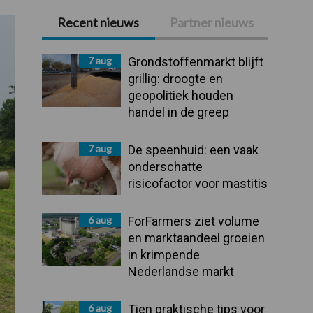
Recent nieuws
Partner nieuws
Primaire
Sidebar
7 aug
Grondstoffenmarkt blijft
grillig: droogte en
geopolitiek houden
handel in de greep
7 aug
De speenhuid: een vaak
onderschatte
risicofactor voor mastitis
6 aug
ForFarmers ziet volume
en marktaandeel groeien
in krimpende
Nederlandse markt
6 aug
Tien praktische tips voor