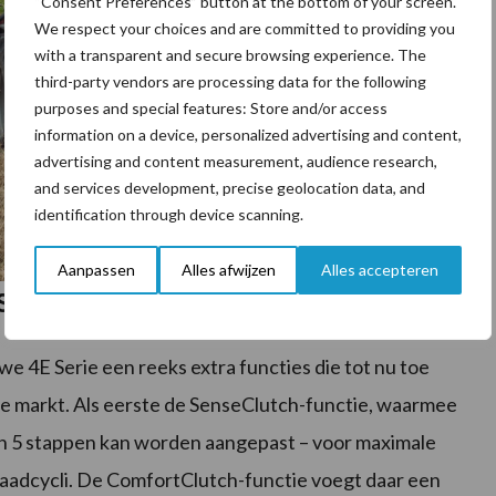
“Consent Preferences” button at the bottom of your screen.
We respect your choices and are committed to providing you
with a transparent and secure browsing experience. The
third-party vendors are processing data for the following
purposes and special features: Store and/or access
information on a device, personalized advertising and content,
advertising and content measurement, audience research,
and services development, precise geolocation data, and
identification through device scanning.
Aanpassen
Alles afwijzen
Alles accepteren
Stop&Go nieuwe functies
e 4E Serie een reeks extra functies die tot nu toe
 de markt. Als eerste de SenseClutch-functie, waarmee
 in 5 stappen kan worden aangepast – voor maximale
laadcycli. De ComfortClutch-functie voegt daar een