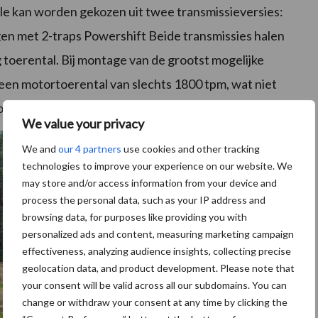
e kan worden gekozen uit twee transmissieversies:
en met 2-traps Powershift Beide transmissies halen
 toerental. Bij montage van de grootst mogelijke
een motortoerental van slechts 1800 tpm, wat niet
ok de geluidsproductie aanzienlijk vermindert.
We value your privacy
We and
our 4 partners
use cookies and other tracking
technologies to improve your experience on our website. We
may store and/or access information from your device and
process the personal data, such as your IP address and
browsing data, for purposes like providing you with
personalized ads and content, measuring marketing campaign
effectiveness, analyzing audience insights, collecting precise
geolocation data, and product development. Please note that
your consent will be valid across all our subdomains. You can
change or withdraw your consent at any time by clicking the