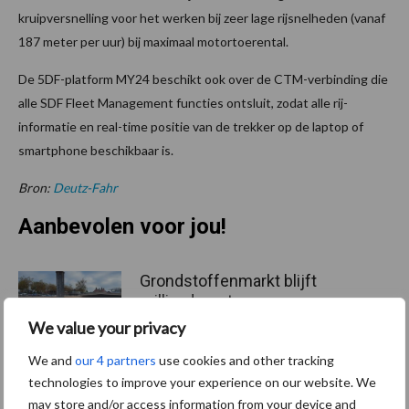
kruipversnelling voor het werken bij zeer lage rijsnelheden (vanaf
187 meter per uur) bij maximaal motortoerental.
De 5DF-platform MY24 beschikt ook over de CTM-verbinding die
alle SDF Fleet Management functies ontsluit, zodat alle rij-
informatie en real-time positie van de trekker op de laptop of
smartphone beschikbaar is.
Bron:
Deutz-Fahr
Aanbevolen voor jou!
Grondstoffenmarkt blijft
grillig: droogte en
geopolitiek houden handel
We value your privacy
in de greep
We and
our 4 partners
use cookies and other tracking
technologies to improve your experience on our website. We
De speenhuid: een vaak
may store and/or access information from your device and