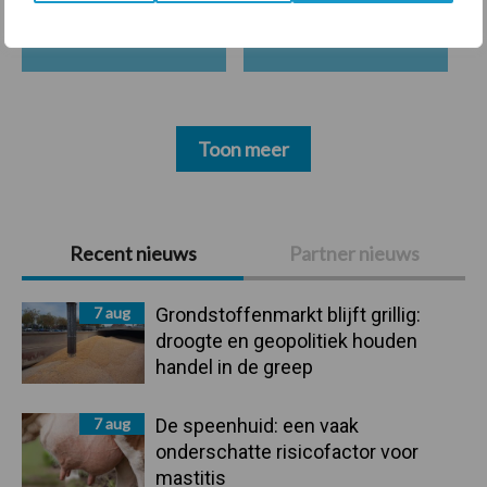
Bedrijfsnieuws
Voerhekken
Toon meer
Primaire
Recent nieuws
Partner nieuws
Sidebar
7 aug
Grondstoffenmarkt blijft grillig:
droogte en geopolitiek houden
handel in de greep
7 aug
De speenhuid: een vaak
onderschatte risicofactor voor
mastitis