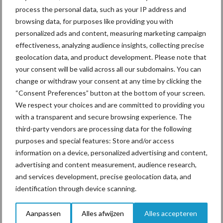
onderschatte risicofactor
process the personal data, such as your IP address and
voor mastitis
browsing data, for purposes like providing you with
personalized ads and content, measuring marketing campaign
effectiveness, analyzing audience insights, collecting precise
geolocation data, and product development. Please note that
ForFarmers ziet volume en
your consent will be valid across all our subdomains. You can
marktaandeel groeien in
change or withdraw your consent at any time by clicking the
krimpende Nederlandse
“Consent Preferences” button at the bottom of your screen.
markt
We respect your choices and are committed to providing you
with a transparent and secure browsing experience. The
third-party vendors are processing data for the following
Themapagina's
purposes and special features: Store and/or access
information on a device, personalized advertising and content,
advertising and content measurement, audience research,
Diergezondheid
Bemesting
Fokkerij
Melkv
and services development, precise geolocation data, and
identification through device scanning.
Aanpassen
Alles afwijzen
Alles accepteren
Ligbox &