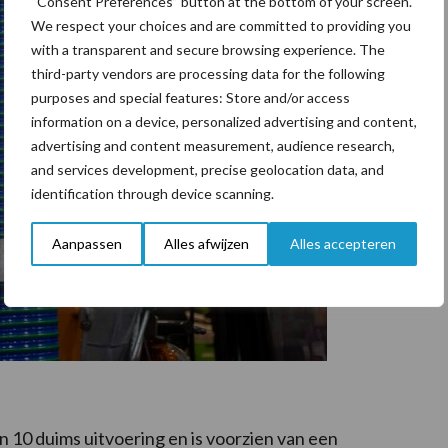
“Consent Preferences” button at the bottom of your screen.
We respect your choices and are committed to providing you
with a transparent and secure browsing experience. The
third-party vendors are processing data for the following
purposes and special features: Store and/or access
information on a device, personalized advertising and content,
advertising and content measurement, audience research,
and services development, precise geolocation data, and
identification through device scanning.
Aanpassen
Alles afwijzen
Alles accepteren
n 10 duims uitvoering en is voorzien van een