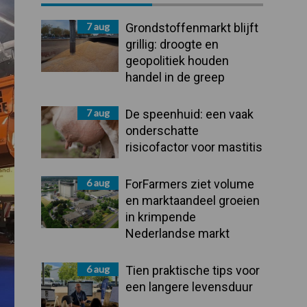
Sidebar
7 aug
Grondstoffenmarkt blijft
grillig: droogte en
geopolitiek houden
handel in de greep
7 aug
De speenhuid: een vaak
onderschatte
risicofactor voor mastitis
6 aug
ForFarmers ziet volume
en marktaandeel groeien
in krimpende
Nederlandse markt
6 aug
Tien praktische tips voor
een langere levensduur