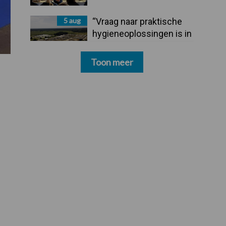
5 aug
“Vraag naar praktische
hygieneoplossingen is in
Polen groter dan ooit”
Toon meer