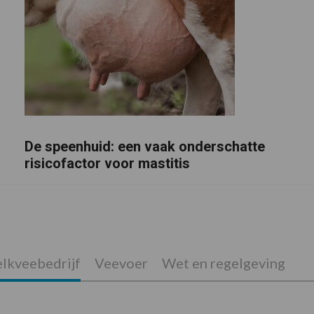
De speenhuid: een vaak onderschatte
risicofactor voor mastitis
lkveebedrijf
Veevoer
Wet en regelgeving