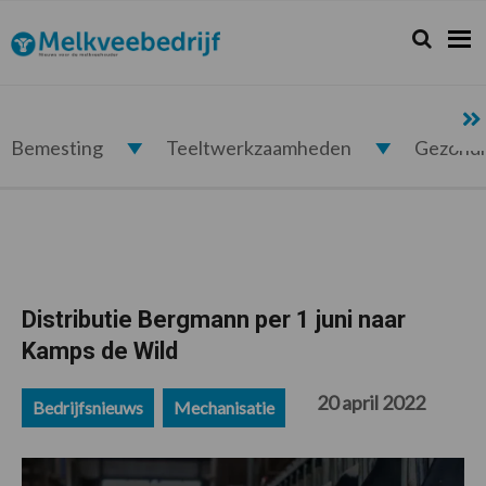
Spring
Door
Spring
Spring
naar
naar
naar
naar
Zoeken...
Zoek
Melkveebedrijf.nl
de
de
de
de
hoofdnavigatie
hoofd
eerste
voettekst
inhoud
sidebar
Bemesting
Teeltwerkzaamheden
Gezond
Distributie Bergmann per 1 juni naar
Kamps de Wild
20 april 2022
Bedrijfsnieuws
Mechanisatie