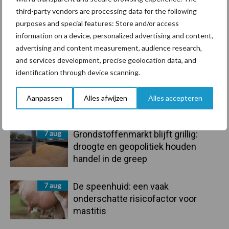
Voerhekken
third-party vendors are processing data for the following
purposes and special features: Store and/or access
information on a device, personalized advertising and content,
advertising and content measurement, audience research,
Toon meer
and services development, precise geolocation data, and
identification through device scanning.
Primaire
Aanpassen
Alles afwijzen
Alles accepteren
Recent nieuws
Partner nieuws
Sidebar
7 aug
Grondstoffenmarkt blijft grillig:
droogte en geopolitiek houden
handel in de greep
7 aug
De speenhuid: een vaak
onderschatte risicofactor voor
mastitis