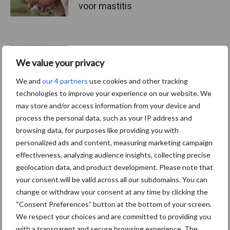
voor mastitis
ForFarmers ziet volume en
marktaandeel groeien in
We value your privacy
krimpende Nederlandse
We and
our 4 partners
use cookies and other tracking
markt
technologies to improve your experience on our website. We
may store and/or access information from your device and
process the personal data, such as your IP address and
Themapagina's
browsing data, for purposes like providing you with
personalized ads and content, measuring marketing campaign
effectiveness, analyzing audience insights, collecting precise
Diergezondheid
Bemesting
Fokkerij
Melkv
geolocation data, and product development. Please note that
your consent will be valid across all our subdomains. You can
change or withdraw your consent at any time by clicking the
“Consent Preferences” button at the bottom of your screen.
Ligbox &
We respect your choices and are committed to providing you
Bedrijfsnieuws
with a transparent and secure browsing experience. The