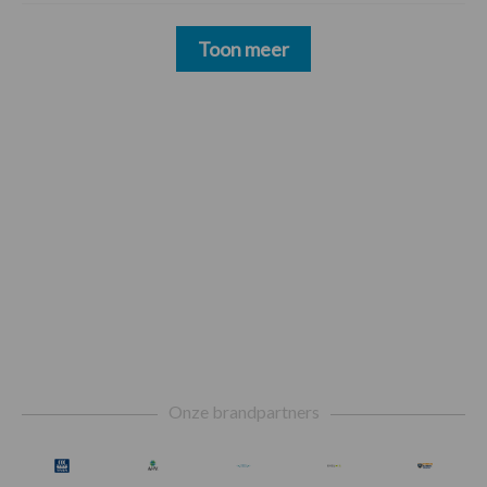
Toon meer
Footer
Onze brandpartners