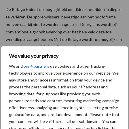
De Rotago F biedt de mogelijkheid om tijdens het rijden in diepte
te variëren. De sporenwissers, bevestigd aan het hoofdframe,
hoeven daarbij niet te worden nagesteld. Doorgaans wordt bij
conventionele grondbewerking over het hele veld dezelfde
werkdiepte aangehouden. Met de Rotago wordt het mogelijk om
in te spelen op verdichtingsdiepte en de variatie qua
beschikbaarheid van bodem. Met één druk op de terminal wordt
We value your privacy
de werkdiepte van de Isobus-modellen aangepast. Dit kan
We and
our 4 partners
use cookies and other tracking
overigens ook met de basisversie , deze wordt rechtstreeks door
technologies to improve your experience on our website. We
het trekkerventiel gestuurd.
may store and/or access information from your device and
process the personal data, such as your IP address and
Rotoren geschroefd onder de bak
browsing data, for purposes like providing you with
personalized ads and content, measuring marketing campaign
De rotorkopeg is uitgevoerd met vier rotoren per meter. Die
effectiveness, analyzing audience insights, collecting precise
zitten geschroefd onder de bak. Daar is volgens Kisteman
geolocation data, and product development. Please note that
bewust voor gekozen. “Lassen geeft spanning in het materiaal en
your consent will be valid across all our subdomains. You can
change or withdraw your consent at any time by clicking the
als een las knapt, dan lekt er meteen olie. Bovendien is een