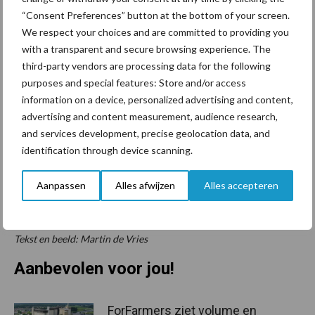
“Consent Preferences” button at the bottom of your screen.
rotorhouder moeilijk te repareren. Met de geschroefde
We respect your choices and are committed to providing you
ophanging komt er geen spanning in het staal én kun je
with a transparent and secure browsing experience. The
afzonderlijke rotoren vervangen.” Voor de Isobus-modellen is het
third-party vendors are processing data for the following
optioneel ook mogelijk om bijvoorbeeld temperatuursensoren in
purposes and special features: Store and/or access
te zetten voor de olie, zodat oververhitting wordt voorkomen.
information on a device, personalized advertising and content,
advertising and content measurement, audience research,
Om de Rotago F in de getoonde zes meter met f-drill kouterbalk
and services development, precise geolocation data, and
te tillen raadt Kisteman een trekker van ongeveer driehonderd
identification through device scanning.
pk aan. De eerste machines zijn inmiddels in gebruik. De Rotago,
die op Agritechnica in Hannover aan het grote publiek is getoond,
Aanpassen
Alles afwijzen
Alles accepteren
als ISOBUS variant volledig beschikbaar. De rechtstreekse versie
zonder ISOBUS volgt later in het jaar.
Tekst en beeld: Martin de Vries
Aanbevolen voor jou!
ForFarmers ziet volume en