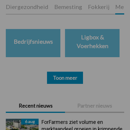
Diergezondheid
Bemesting
Fokkerij
Melkv
Ligbox &
Bedrijfsnieuws
Voerhekken
Toon meer
Primaire
Recent nieuws
Partner nieuws
Sidebar
6 aug
ForFarmers ziet volume en
marktaandeel groeien in krimpende