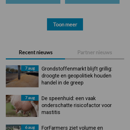
Toon meer
Primaire
Recent nieuws
Partner nieuws
Sidebar
7 aug
Grondstoffenmarkt blijft grillig:
droogte en geopolitiek houden
handel in de greep
7 aug
De speenhuid: een vaak
onderschatte risicofactor voor
mastitis
6 aug
ForFarmers ziet volume en