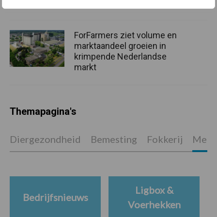
ForFarmers ziet volume en
marktaandeel groeien in
krimpende Nederlandse
markt
Themapagina's
Diergezondheid
Bemesting
Fokkerij
Melkv
Ligbox &
Bedrijfsnieuws
Voerhekken