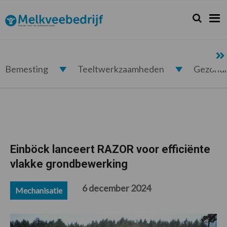
Spring
Door
Spring
Spring
naar
naar
naar
naar
Zoeken...
Zoek
Melkveebedrijf.nl
de
de
de
de
hoofdnavigatie
hoofd
eerste
voettekst
inhoud
sidebar
Bemesting
Teeltwerkzaamheden
Gezond
Einböck lanceert RAZOR voor efficiënte
vlakke grondbewerking
6 december 2024
Mechanisatie