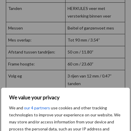
Tanden
HERKULES veer met
versterking binnen veer
Messen
Beitel of ganzenvoet mes
Mes overlap:
Tot 90 mm / 3.54“
Afstand tussen tandrijen:
50 cm / 11.80“
Frame hoogte:
60 cm / 23.60“
Volg eg
3 rijen van 12 mm / 0.47“
tanden
Diepte verstelling:
Hydraulisch
We value your privacy
Werkdiepte geleiding achter:
Rol of wielen
We and
our 4 partners
use cookies and other tracking
technologies to improve your experience on our website. We
Werkdiepte geleiding voor:
Wielen
may store and/or access information from your device and
process the personal data, such as your IP address and