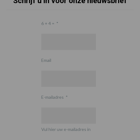
Schrijf u in voor onze nieuwsbrief
6 + 4 =
*
Email
E-mailadres
*
Vul hier uw e-mailadres in