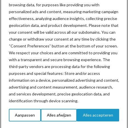
Opties:
Nivelleer schrapers, LED
browsing data, for purposes like providing you with
verlichting en reflectie,
personalized ads and content, measuring marketing campaign
carbide hardmetalen messen,
effectiveness, analyzing audience insights, collecting precise
etc.
geolocation data, and product development. Please note that
your consent will be valid across all our subdomains. You can
change or withdraw your consent at any time by clicking the
Bron:
Einböck
“Consent Preferences” button at the bottom of your screen.
We respect your choices and are committed to providing you
Aanbevolen voor jou!
with a transparent and secure browsing experience. The
third-party vendors are processing data for the following
Grondstoffenmarkt blijft
purposes and special features: Store and/or access
grillig: droogte en
information on a device, personalized advertising and content,
geopolitiek houden handel
advertising and content measurement, audience research,
in de greep
and services development, precise geolocation data, and
identification through device scanning.
De speenhuid: een vaak
Aanpassen
Alles afwijzen
Alles accepteren
onderschatte risicofactor
voor mastitis