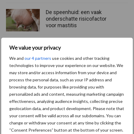
De speenhuid: een vaak
onderschatte risicofactor
voor mastitis
We value your privacy
ForFarmers ziet volume en
marktaandeel groeien in
We and
our 4 partners
use cookies and other tracking
krimpende Nederlandse
technologies to improve your experience on our website. We
markt
may store and/or access information from your device and
process the personal data, such as your IP address and
browsing data, for purposes like providing you with
personalized ads and content, measuring marketing campaign
Themapagina's
effectiveness, analyzing audience insights, collecting precise
geolocation data, and product development. Please note that
Diergezondheid
Bemesting
Fokkerij
Melkv
your consent will be valid across all our subdomains. You can
change or withdraw your consent at any time by clicking the
“Consent Preferences” button at the bottom of your screen.