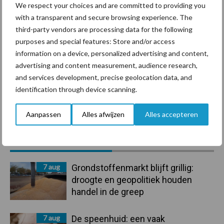
We respect your choices and are committed to providing you
with a transparent and secure browsing experience. The
Ligbox &
Bedrijfsnieuws
third-party vendors are processing data for the following
Voerhekken
purposes and special features: Store and/or access
information on a device, personalized advertising and content,
advertising and content measurement, audience research,
and services development, precise geolocation data, and
identification through device scanning.
Toon meer
Aanpassen
Alles afwijzen
Alles accepteren
Primaire
Recent nieuws
Partner nieuws
Sidebar
7 aug
Grondstoffenmarkt blijft grillig:
droogte en geopolitiek houden
handel in de greep
7 aug
De speenhuid: een vaak