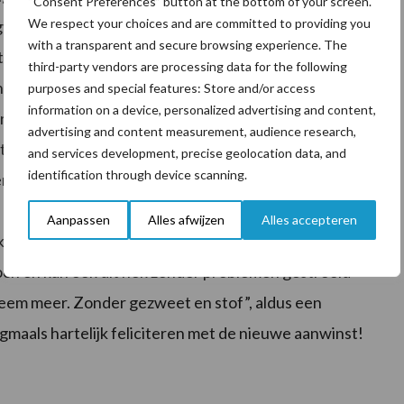
“Consent Preferences” button at the bottom of your screen.
We respect your choices and are committed to providing you
ngveestal binnen en
with a transparent and secure browsing experience. The
at de verdeelwalsen en
third-party vendors are processing data for the following
hok voorzien van een
purposes and special features: Store and/or access
information on a device, personalized advertising and content,
re hokjes. In een paar
advertising and content measurement, audience research,
et over naar de
and services development, precise geolocation data, and
identification through device scanning.
n voor jonge kalveren,
n het plafond. Door de
Aanpassen
Alles afwijzen
Alles accepteren
ek te bewegen en
toch en kan ook dit hok zonder problemen gestrooid
leem meer. Zonder gezweet en stof”, aldus een
ogmaals hartelijk feliciteren met de nieuwe aanwinst!