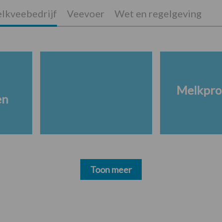
lkveebedrijf
Veevoer
Wet en regelgeving
Melkpro
en
Toon meer