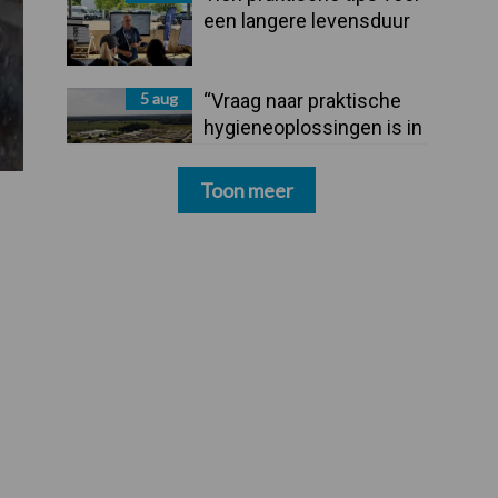
een langere levensduur
5 aug
“Vraag naar praktische
hygieneoplossingen is in
Polen groter dan ooit”
Toon meer