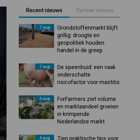
Recent nieuws
Partner nieuws
Primaire
Sidebar
7 aug
Grondstoffenmarkt blijft
grillig: droogte en
geopolitiek houden
handel in de greep
7 aug
De speenhuid: een vaak
onderschatte
risicofactor voor mastitis
6 aug
ForFarmers ziet volume
en marktaandeel groeien
in krimpende
Nederlandse markt
6 aug
Tien praktische tips voor