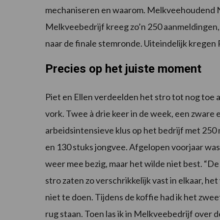
mechaniseren en waarom. Melkveehoudend Nede
Melkveebedrijf kreeg zo’n 250 aanmeldingen,
naar de finale stemronde. Uiteindelijk kregen
Precies op het juiste moment
Piet en Ellen verdeelden het stro tot nog toe a
vork. Twee à drie keer in de week, een zware 
arbeidsintensieve klus op het bedrijf met 250
en 130 stuks jongvee. Afgelopen voorjaar was 
weer mee bezig, maar het wilde niet best. “De
stro zaten zo verschrikkelijk vast in elkaar, het
niet te doen. Tijdens de koffie had ik het zwe
rug staan. Toen las ik in Melkveebedrijf over 