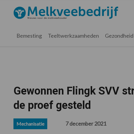
Spring
Door
Spring
Spring
naar
naar
naar
naar
Melkveebedrijf.nl
de
de
de
de
hoofdnavigatie
hoofd
eerste
voettekst
inhoud
sidebar
Bemesting
Teeltwerkzaamheden
Gezondheid
Gewonnen Flingk SVV str
de proef gesteld
7 december 2021
Mechanisatie