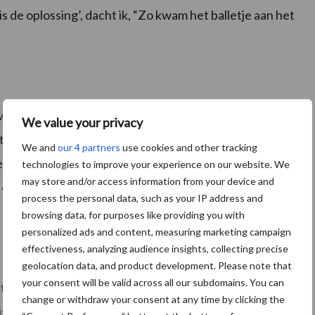
is de oplossing’, dacht ik, “Zo kwam het balletje aan het
s van den Berselaar van Flingk Machinebouw
We value your privacy
n Visser uit Joure is van de partij. Als Niels met de
We and
our 4 partners
use cookies and other tracking
 in bedrijf gesteld. Met de verreiker haalt Piet hem
technologies to improve your experience on our website. We
may store and/or access information from your device and
n over het minimale onderhoud dat de machine vraagt
process the personal data, such as your IP address and
browsing data, for purposes like providing you with
personalized ads and content, measuring marketing campaign
effectiveness, analyzing audience insights, collecting precise
geolocation data, and product development. Please note that
your consent will be valid across all our subdomains. You can
kt met de verdeler
change or withdraw your consent at any time by clicking the
enig manoeuvreren pakt