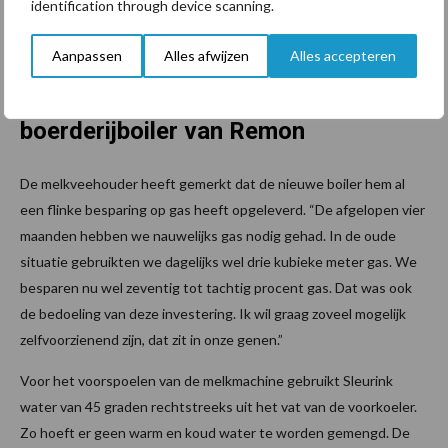
identification through device scanning.
benut. Voor echt warm water wordt het water bijverwarmd op
gas.”
Aanpassen
Alles afwijzen
Alles accepteren
70 tot 80 procent gas besparen met
boerderijboiler van Remon
De melkveehouder heeft gemerkt dat de nieuwe boiler hem al
een flinke besparing op gas heeft opgeleverd. “De afgelopen vier
maanden hebben we nauwelijks gas nodig gehad. In de oude
situatie gebruikten we dagelijks wel drie kubieke meter gas. We
besparen nu wel zeventig tot tachtig procent gas. Dat was ook
de bedoeling van deze investering. Ik wil graag zoveel mogelijk
zelfvoorzienend zijn, dat zit in onze genen.”
Voor het voorspoelen van de melkmachine gebruikt Sleurink
water van 45 graden rechtstreeks uit het vat van de voorkoeler.
Zo hoeft er geen warm en koud water te worden gemengd. De