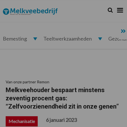
Spring
Door
Spring
Spring
naar
naar
naar
naar
Zoeken...
Zoek
Melkveebedrijf.nl
de
de
de
de
hoofdnavigatie
hoofd
eerste
voettekst
inhoud
sidebar
Bemesting
Teeltwerkzaamheden
Gezond
Van onze partner Remon
Melkveehouder bespaart minstens
zeventig procent gas:
“Zelfvoorzienendheid zit in onze genen”
6 januari 2023
Mechanisatie