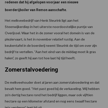
redenen dat hij afgelopen voorjaar een nieuwe
boerderijboiler van Remon aanschafte.
Het melkveebedrijf van Henk Sleurink ligt aan het
Steenwijkerdiep in het uiterste noordoostelijke puntje van
Overijssel. Waar het in de zomer vooral het domein is van de
pleziervaart, is het in november relatief rustig. Aan de
keukentafel in de boerderij neemt Sleurink de tijd om over zijn
bedrijf te vertellen. “Aan het eind van de middag moet ik gras
halen”, zo geeft hij aan tot hoe laat hij tijd heeft.
Zomerstalvoedering
De melkveehouder doet al jaren aan zomerstalvoedering en dat
bevalt hem goed. “Het past goed bij de verkaveling. Wij hebben
zo’n dertig hectare rond het bedrijf liggen, maar ook vijftien
hectare op een kilometer afstand en nog eens twaalf hectare
iets verderop”, legt hij uit.