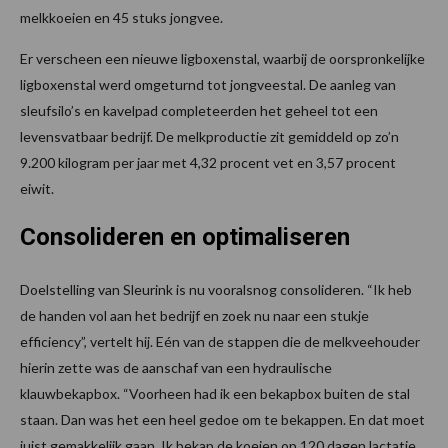
melkkoeien en 45 stuks jongvee.
Er verscheen een nieuwe ligboxenstal, waarbij de oorspronkelijke
ligboxenstal werd omgeturnd tot jongveestal. De aanleg van
sleufsilo’s en kavelpad completeerden het geheel tot een
levensvatbaar bedrijf. De melkproductie zit gemiddeld op zo’n
9.200 kilogram per jaar met 4,32 procent vet en 3,57 procent
eiwit.
Consolideren en optimaliseren
Doelstelling van Sleurink is nu vooralsnog consolideren. “Ik heb
de handen vol aan het bedrijf en zoek nu naar een stukje
efficiency”, vertelt hij. Eén van de stappen die de melkveehouder
hierin zette was de aanschaf van een hydraulische
klauwbekapbox. “Voorheen had ik een bekapbox buiten de stal
staan. Dan was het een heel gedoe om te bekappen. En dat moet
juist gemakkelijk gaan. Ik bekap de koeien op 120 dagen lactatie,