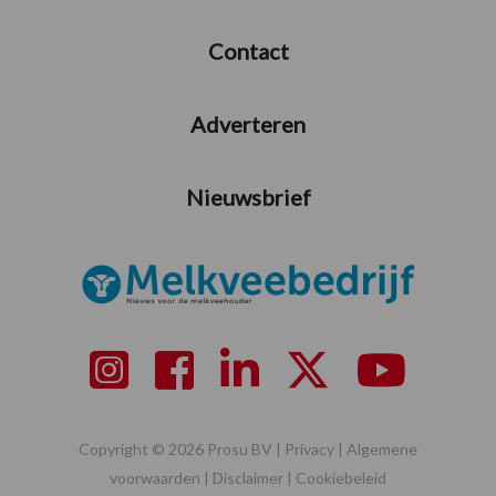
Contact
Adverteren
Nieuwsbrief
Copyright © 2026 Prosu BV |
Privacy
|
Algemene
voorwaarden
|
Disclaimer
|
Cookiebeleid