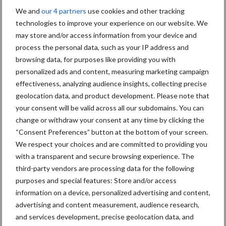
We and
our 4 partners
use cookies and other tracking
technologies to improve your experience on our website. We
may store and/or access information from your device and
process the personal data, such as your IP address and
browsing data, for purposes like providing you with
personalized ads and content, measuring marketing campaign
effectiveness, analyzing audience insights, collecting precise
geolocation data, and product development. Please note that
your consent will be valid across all our subdomains. You can
change or withdraw your consent at any time by clicking the
“Consent Preferences” button at the bottom of your screen.
Op 30 mei werd de RemonControler
®
HybrideBoerderijboiler op
We respect your choices and are committed to providing you
het bedrijf geplaatst ter vervanging van de gasboiler.
with a transparent and secure browsing experience. The
third-party vendors are processing data for the following
“In de zomer warmen de heatpipes het water voldoende op. Ik
purposes and special features: Store and/or access
heb de hele zomer kunnen spoelen met water dat door de
information on a device, personalized advertising and content,
heatpipes is verwarmd. Op een bewolkte dag stook ik elektrisch
advertising and content measurement, audience research,
tot zestig graden Celsius bij tussen 11.00 en 16.00 uur. Dan is de
and services development, precise geolocation data, and
elektriciteit het goedkoopst omdat ik dan de zonnepanelen