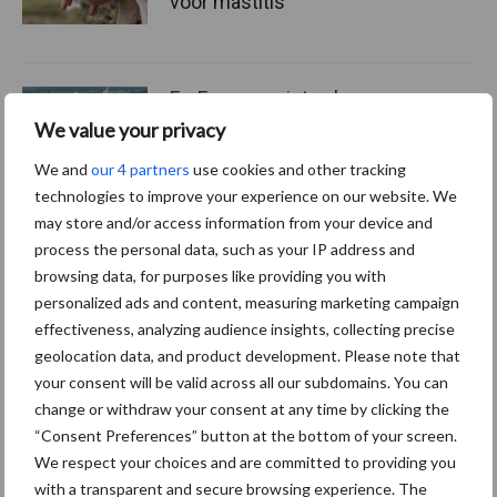
voor mastitis
ForFarmers ziet volume en
marktaandeel groeien in
We value your privacy
krimpende Nederlandse
We and
our 4 partners
use cookies and other tracking
markt
technologies to improve your experience on our website. We
may store and/or access information from your device and
process the personal data, such as your IP address and
Themapagina's
browsing data, for purposes like providing you with
personalized ads and content, measuring marketing campaign
effectiveness, analyzing audience insights, collecting precise
Diergezondheid
Bemesting
Fokkerij
Melkv
geolocation data, and product development. Please note that
your consent will be valid across all our subdomains. You can
change or withdraw your consent at any time by clicking the
“Consent Preferences” button at the bottom of your screen.
Ligbox &
We respect your choices and are committed to providing you
Bedrijfsnieuws
Voerhekken
with a transparent and secure browsing experience. The