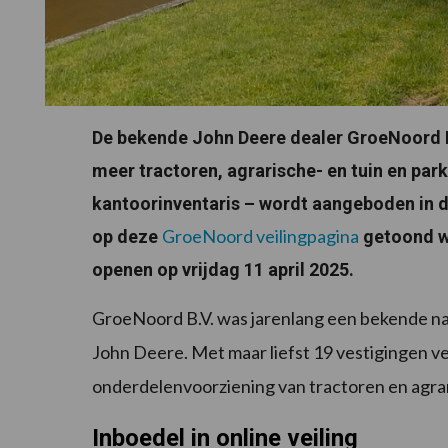
De bekende John Deere dealer GroeNoord B.
meer tractoren, agrarische- en tuin en pa
kantoorinventaris – wordt aangeboden in di
GroeNoord veilingpagina
op deze
getoond wo
openen op vrijdag 11 april 2025.
GroeNoord B.V. was jarenlang een bekende na
John Deere. Met maar liefst 19 vestigingen ve
onderdelenvoorziening van tractoren en agra
Inboedel in online veiling