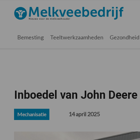
Spring
Door
Spring
Spring
naar
naar
naar
naar
Melkveebedrijf.nl
de
de
de
de
hoofdnavigatie
hoofd
eerste
voettekst
inhoud
sidebar
Bemesting
Teeltwerkzaamheden
Gezondheid
Inboedel van John Deere
14 april 2025
Mechanisatie