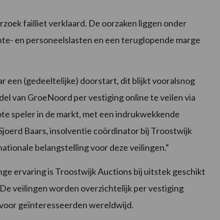
zoek failliet verklaard. De oorzaken liggen onder
ente- en personeelslasten en een teruglopende marge
r een (gedeeltelijke) doorstart, dit blijkt vooralsnog
del van GroeNoord per vestiging online te veilen via
te speler in de markt, met een indrukwekkende
joerd Baars, insolventie coördinator bij Troostwijk
tionale belangstelling voor deze veilingen.”
ge ervaring is Troostwijk Auctions bij uitstek geschikt
e veilingen worden overzichtelijk per vestiging
k voor geïnteresseerden wereldwijd.