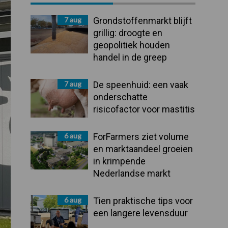
Sidebar
7 aug
Grondstoffenmarkt blijft
grillig: droogte en
geopolitiek houden
handel in de greep
7 aug
De speenhuid: een vaak
onderschatte
risicofactor voor mastitis
6 aug
ForFarmers ziet volume
en marktaandeel groeien
in krimpende
Nederlandse markt
6 aug
Tien praktische tips voor
een langere levensduur