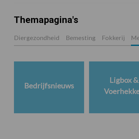
Themapagina's
Diergezondheid
Bemesting
Fokkerij
Me
Ligbox &
Bedrijfsnieuws
Voerhekk