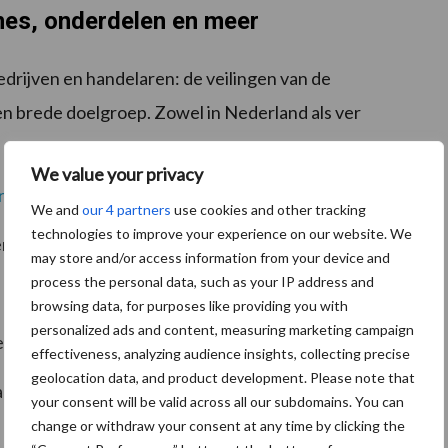
nes, onderdelen en meer
drijven en handelaren: de veilingen van de
en brede doelgroep. Zowel in Nederland als ver
We value your privacy
ractoren
en grondbewerkingsmachines
We and
our 4 partners
use cookies and other tracking
technologies to improve your experience on our website. We
n particulier gebruik
may store and/or access information from your device and
process the personal data, such as your IP address and
browsing data, for purposes like providing you with
personalized ads and content, measuring marketing campaign
efbruggen en magazijnstellingen
effectiveness, analyzing audience insights, collecting precise
geolocation data, and product development. Please note that
aus, vergadertafels, stoelen en kasten
your consent will be valid across all our subdomains. You can
change or withdraw your consent at any time by clicking the