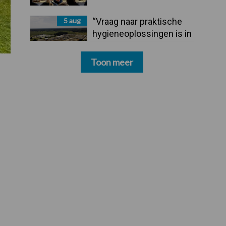
5 aug
“Vraag naar praktische
hygieneoplossingen is in
Polen groter dan ooit”
Toon meer