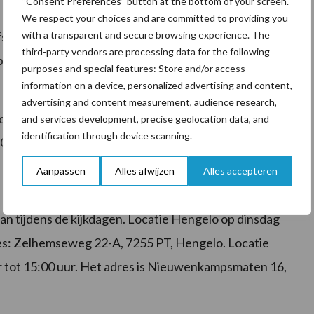
“Consent Preferences” button at the bottom of your screen.
We respect your choices and are committed to providing you
with a transparent and secure browsing experience. The
sinventaris van GroeNoord B.V. zijn in de periode van
third-party vendors are processing data for the following
latform van Troostwijk Auctions. Per filiaal zijn één of
purposes and special features: Store and/or access
information on a device, personalized advertising and content,
advertising and content measurement, audience research,
Goor en Hengelo zijn sinds vandaag open voor
and services development, precise geolocation data, and
identification through device scanning.
2025 (Hengelo) en tot donderdag 24 april 2025 (Goor).
Aanpassen
Alles afwijzen
Alles accepteren
kan tijdens de kijkdagen. Locatie Hengelo op dinsdag
dres: Zelhemseweg 22-A, 7255 PT, Hengelo. Locatie
r tot 15:00 uur. Het adres is Nieuwenkampsmaten 16,