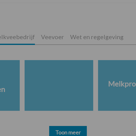
lkveebedrijf
Veevoer
Wet en regelgeving
Melkpro
en
Toon meer