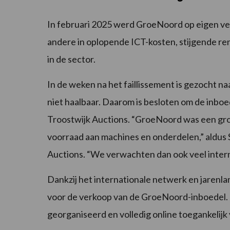
In februari 2025 werd GroeNoord op eigen ver
andere in oplopende ICT-kosten, stijgende r
in de sector.
In de weken na het faillissement is gezocht naa
niet haalbaar. Daarom is besloten om de inboe
Troostwijk Auctions. “GroeNoord was een gro
voorraad aan machines en onderdelen,” aldus S
Auctions. “We verwachten dan ook veel interna
Dankzij het internationale netwerk en jarenlan
voor de verkoop van de GroeNoord-inboedel. D
georganiseerd en volledig online toegankelij