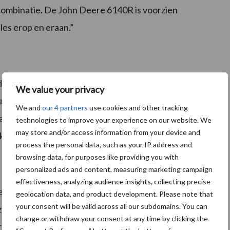
e combinatie. De John Deere 6140R is voorzien
les erop en eraan.”
erd melkkoeien. Bijna alle voorkomende
We value your privacy
naast doen we een klein beetje loonwerk bij derden.
We and
our 4 partners
use cookies and other tracking
an collega-boeren in de omgeving bij als dat nodig is.
technologies to improve your experience on our website. We
may store and/or access information from your device and
 van ons bedrijf.”
process the personal data, such as your IP address and
browsing data, for purposes like providing you with
personalized ads and content, measuring marketing campaign
effectiveness, analyzing audience insights, collecting precise
lex Dorhout. Hij was chef werkplaats bij een ander
geolocation data, and product development. Please note that
your consent will be valid across all our subdomains. You can
zelf beginnen. Hij kwam op het idee om gedeeltelijk als
change or withdraw your consent at any time by clicking the
werken, ook omdat er een medewerker wegviel, die terug