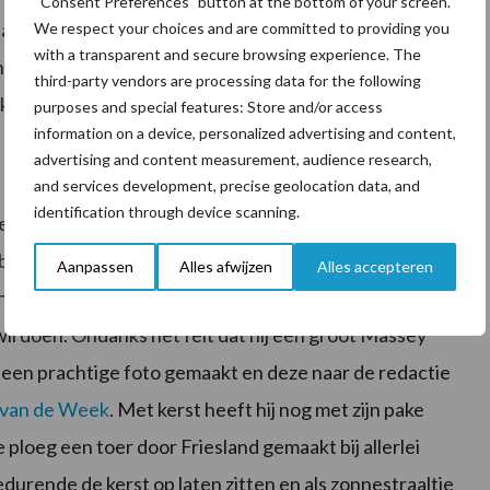
“Consent Preferences” button at the bottom of your screen.
nisatiebedrijf niet apart, maar samen op te pakken.
We respect your choices and are committed to providing you
with a transparent and secure browsing experience. The
j inkomen heeft en ook verzekerd is. Dat we dit samen
third-party vendors are processing data for the following
r. Het is ook echt zijn ding.”
purposes and special features: Store and/or access
information on a device, personalized advertising and content,
advertising and content measurement, audience research,
and services development, precise geolocation data, and
identification through device scanning.
ertienjarige Gerrit Daniël Bloem uit Damwoude. Hij
ook waarin hij aangaf dat hij adressen zocht waar hij
Aanpassen
Alles afwijzen
Alles accepteren
ons terecht gekomen. Dat zo’n jongen dat doet, geeft
 wil doen. Ondanks het feit dat hij een groot Massey
e een prachtige foto gemaakt en deze naar de redactie
 van de Week
. Met kerst heeft hij nog met zijn pake
ploeg een toer door Friesland gemaakt bij allerlei
durende de kerst op laten zitten en als zonnestraaltje