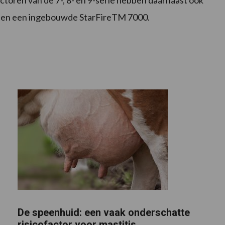
actoren van de 7-, 8- en 9-serie hebben daarnaast ook
ie en een ingebouwde StarFireTM 7000.
De speenhuid: een vaak onderschatte
risicofactor voor mastitis