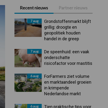
Recent nieuws
Partner nieuws
Primaire
Sidebar
7 aug
Grondstoffenmarkt blijft
grillig: droogte en
geopolitiek houden
handel in de greep
7 aug
De speenhuid: een vaak
onderschatte
risicofactor voor mastitis
6 aug
ForFarmers ziet volume
en marktaandeel groeien
in krimpende
Nederlandse markt
6 aug
Tien praktische tips voor