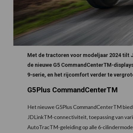
Met de tractoren voor modeljaar 2024 tilt
de nieuwe G5 CommandCenterTM-displays te i
9-serie, en het rijcomfort verder te vergrot
G5Plus CommandCenterTM
Het nieuwe G5Plus CommandCenterTM biedt n
JDLinkTM-connectiviteit, toepassing van vari
AutoTracTM-geleiding op alle 6-cilindermodell