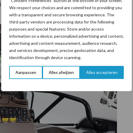
“Consent Preferences” button at the bottom of your screen.
ate-stoelen toe, en het is duidelijk dat de 6R voor
We respect your choices and are committed to providing you
with a transparent and secure browsing experience. The
third-party vendors are processing data for the following
purposes and special features: Store and/or access
information on a device, personalized advertising and content,
advertising and content measurement, audience research,
and services development, precise geolocation data, and
identification through device scanning.
Aanpassen
Alles afwijzen
Alles accepteren