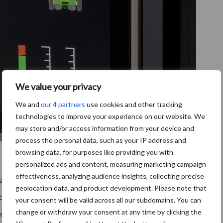
We value your privacy
We and
our 4 partners
use cookies and other tracking
technologies to improve your experience on our website. We
may store and/or access information from your device and
process the personal data, such as your IP address and
browsing data, for purposes like providing you with
personalized ads and content, measuring marketing campaign
effectiveness, analyzing audience insights, collecting precise
zien van nieuwe ontwikkelingen die het comfort van
geolocation data, and product development. Please note that
ontwerp van de stuurkolom en het nieuwe stuurwiel
your consent will be valid across all our subdomains. You can
change or withdraw your consent at any time by clicking the
 ook op de weg. Voeg daaraan het nieuwe