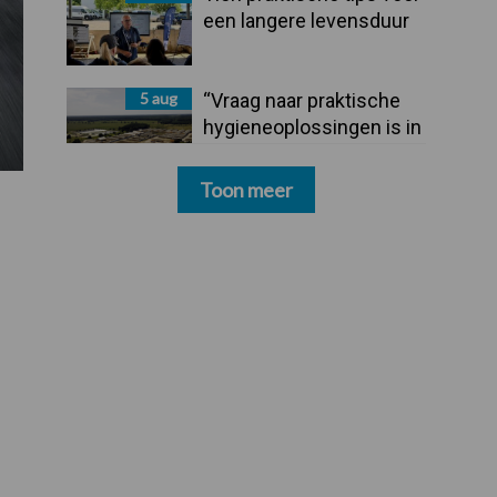
een langere levensduur
5 aug
“Vraag naar praktische
hygieneoplossingen is in
Polen groter dan ooit”
Toon meer