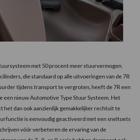
stuursysteem met 50 procent meer stuurvermogen.
ilinders, die standaard op alle uitvoeringen van de 7R
urder tijdens transport te vergroten, heeft de 7R een
 de een nieuw Automotive Type Stuur Systeem. Het
t het dan ook aanzienlijk gemakkelijker rechtuit te
uurfunctie is eenvoudig geactiveerd met een sneltoets
rijven vóór verbeteren de ervaring van de