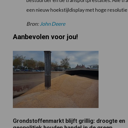
bestuurder en de transportprestaties. Alle tr
een nieuw hoekstijldisplay met hoge resolut
Bron:
John Deere
Aanbevolen voor jou!
Grondstoffenmarkt blijft grillig: droogte en
geopolitiek houden handel in de greep