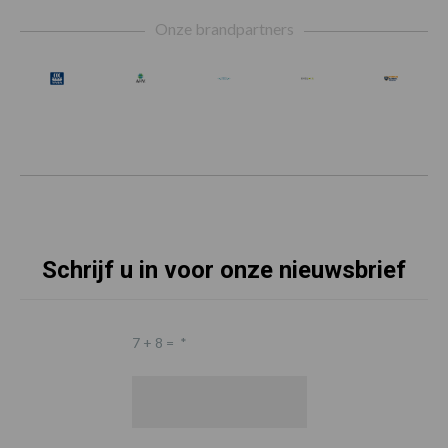
Footer
Onze brandpartners
Schrijf u in voor onze nieuwsbrief
7 + 8 =
*