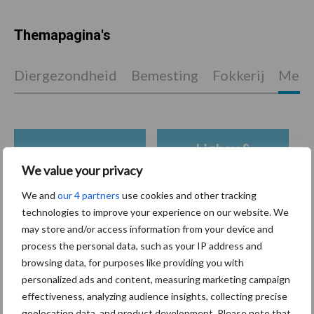
Themapagina's
Diergezondheid
Bemesting
Fokkerij
Melkv
Ligbox &
Bedrijfsnieuws
Voerhekken
We value your privacy
We and
our 4 partners
use cookies and other tracking
technologies to improve your experience on our website. We
may store and/or access information from your device and
Toon meer
process the personal data, such as your IP address and
browsing data, for purposes like providing you with
personalized ads and content, measuring marketing campaign
effectiveness, analyzing audience insights, collecting precise
Primaire
geolocation data, and product development. Please note that