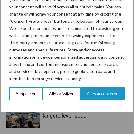
Recent nieuws
Partner nieuws
your consent will be valid across all our subdomains. You can
Sidebar
change or withdraw your consent at any time by clicking the
7 aug
Grondstoffenmarkt blijft grillig:
“Consent Preferences” button at the bottom of your screen.
droogte en geopolitiek houden
We respect your choices and are committed to providing you
handel in de greep
with a transparent and secure browsing experience. The
third-party vendors are processing data for the following
7 aug
De speenhuid: een vaak
purposes and special features: Store and/or access
onderschatte risicofactor voor
information on a device, personalized advertising and content,
mastitis
advertising and content measurement, audience research,
and services development, precise geolocation data, and
6 aug
ForFarmers ziet volume en
identification through device scanning.
marktaandeel groeien in krimpende
Nederlandse markt
Aanpassen
Alles afwijzen
Alles accepteren
6 aug
Tien praktische tips voor een
langere levensduur