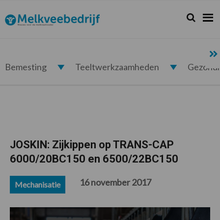
Spring
Door
Spring
Spring
naar
naar
naar
naar
Zoeken...
Zoek
Melkveebedrijf.nl
de
de
de
de
hoofdnavigatie
hoofd
eerste
voettekst
inhoud
sidebar
Bemesting
Teeltwerkzaamheden
Gezond
JOSKIN: Zijkippen op TRANS-CAP
6000/20BC150 en 6500/22BC150
16 november 2017
Mechanisatie