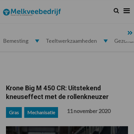
Spring
Door
Spring
Spring
naar
naar
naar
naar
Zoeken...
Zoek
Melkveebedrijf.nl
de
de
de
de
hoofdnavigatie
hoofd
eerste
voettekst
inhoud
sidebar
Bemesting
Teeltwerkzaamheden
Gezond
Krone Big M 450 CR: Uitstekend
kneuseffect met de rollenkneuzer
11 november 2020
Gras
Mechanisatie