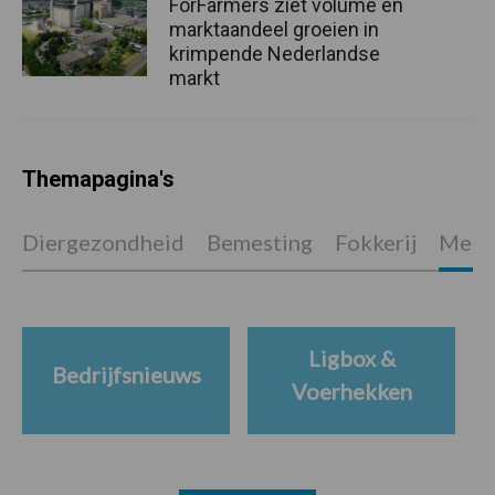
ForFarmers ziet volume en
marktaandeel groeien in
krimpende Nederlandse
markt
Themapagina's
Diergezondheid
Bemesting
Fokkerij
Melkv
Ligbox &
Bedrijfsnieuws
Voerhekken