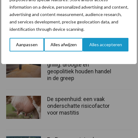
capaciteit dankzij de enorme wendbaarheid en de automatische
information on a device, personalized advertising and content,
sideshift van de frontmaaier.
advertising and content measurement, audience research,
and services development, precise geolocation data, and
Bron:
Krone
identification through device scanning.
Aanbevolen voor jou!
Aanpassen
Alles afwijzen
Alles accepteren
Grondstoffenmarkt blijft
grillig: droogte en
geopolitiek houden handel
in de greep
De speenhuid: een vaak
onderschatte risicofactor
voor mastitis