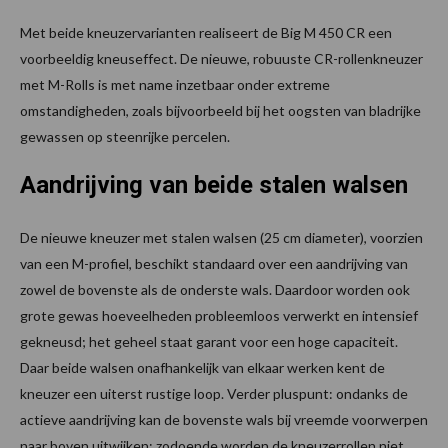
Met beide kneuzervarianten realiseert de Big M 450 CR een
voorbeeldig kneuseffect. De nieuwe, robuuste CR-rollenkneuzer
met M-Rolls is met name inzetbaar onder extreme
omstandigheden, zoals bijvoorbeeld bij het oogsten van bladrijke
gewassen op steenrijke percelen.
Aandrijving van beide stalen walsen
De nieuwe kneuzer met stalen walsen (25 cm diameter), voorzien
van een M-profiel, beschikt standaard over een aandrijving van
zowel de bovenste als de onderste wals. Daardoor worden ook
grote gewas hoeveelheden probleemloos verwerkt en intensief
gekneusd; het geheel staat garant voor een hoge capaciteit.
Daar beide walsen onafhankelijk van elkaar werken kent de
kneuzer een uiterst rustige loop. Verder pluspunt: ondanks de
actieve aandrijving kan de bovenste wals bij vreemde voorwerpen
naar boven uitwijken; zodoende worden de kneuzerrollen niet