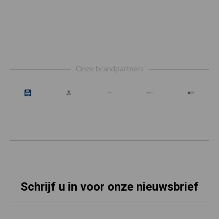
Footer
Onze brandpartners
Schrijf u in voor onze nieuwsbrief