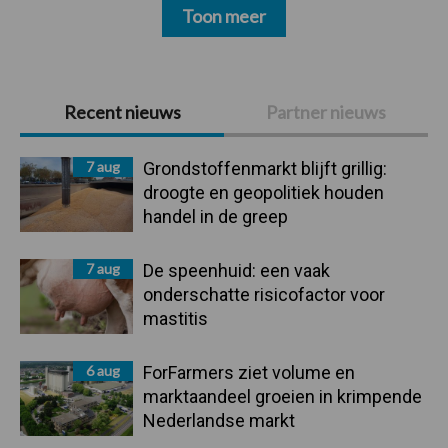
Toon meer
Primaire
Recent nieuws
Partner nieuws
Sidebar
7 aug
Grondstoffenmarkt blijft grillig:
droogte en geopolitiek houden
handel in de greep
7 aug
De speenhuid: een vaak
onderschatte risicofactor voor
mastitis
6 aug
ForFarmers ziet volume en
marktaandeel groeien in krimpende
Nederlandse markt