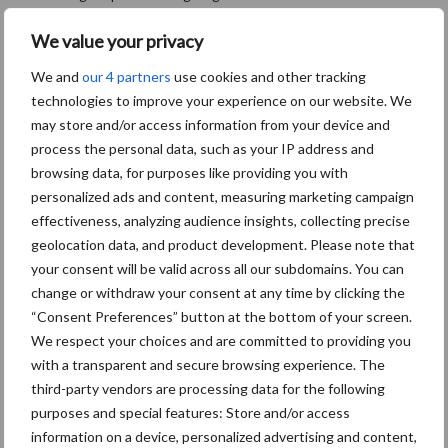
Bron:
Reesink Agri
We value your privacy
Aanbevolen voor jou!
We and
our 4 partners
use cookies and other tracking
technologies to improve your experience on our website. We
may store and/or access information from your device and
Tot 5 ton per wiel om
process the personal data, such as your IP address and
ondergrondverdichting te
browsing data, for purposes like providing you with
beperken
personalized ads and content, measuring marketing campaign
effectiveness, analyzing audience insights, collecting precise
geolocation data, and product development. Please note that
Jaarverslag 2025 Royal A-
your consent will be valid across all our subdomains. You can
ware: omzet groeit,
change or withdraw your consent at any time by clicking the
nettoresultaat daalt
“Consent Preferences” button at the bottom of your screen.
We respect your choices and are committed to providing you
with a transparent and secure browsing experience. The
third-party vendors are processing data for the following
Machines en werktuigen
purposes and special features: Store and/or access
gewild doelwit criminelen
information on a device, personalized advertising and content,