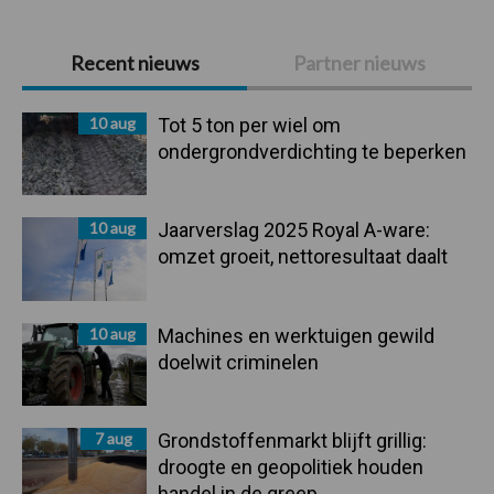
Primaire
Recent nieuws
Partner nieuws
Sidebar
10 aug
Tot 5 ton per wiel om
ondergrondverdichting te beperken
10 aug
Jaarverslag 2025 Royal A-ware:
omzet groeit, nettoresultaat daalt
10 aug
Machines en werktuigen gewild
doelwit criminelen
7 aug
Grondstoffenmarkt blijft grillig:
droogte en geopolitiek houden
handel in de greep