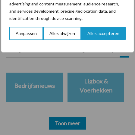
advertising and content measurement, audience research,
and services development, precise geolocation data, and
identification through device scanning.
Themapagina's
Aanpassen
Alles afwijzen
Alles accepteren
Diergezondheid
Bemesting
Fokkerij
Melkv
Ligbox &
Bedrijfsnieuws
Voerhekken
Toon meer