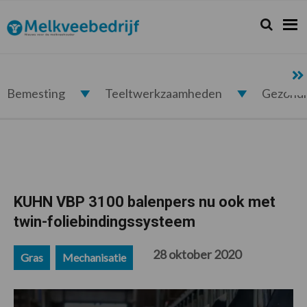
Spring
Door
Spring
Spring
naar
naar
naar
naar
Zoeken...
Zoek
Melkveebedrijf.nl
de
de
de
de
hoofdnavigatie
hoofd
eerste
voettekst
inhoud
sidebar
Bemesting
Teeltwerkzaamheden
Gezond
KUHN VBP 3100 balenpers nu ook met
twin-foliebindingssysteem
28 oktober 2020
Gras
Mechanisatie