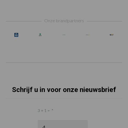
Footer
Onze brandpartners
Schrijf u in voor onze nieuwsbrief
3 + 1 =
*