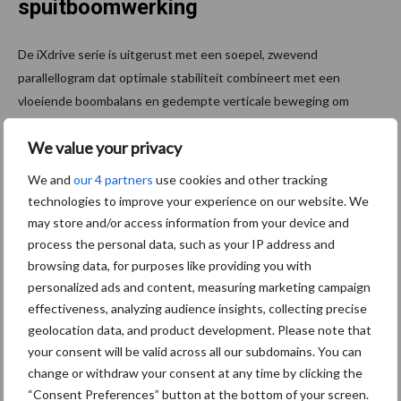
spuitboomwerking
De iXdrive serie is uitgerust met een soepel, zwevend
parallellogram dat optimale stabiliteit combineert met een
vloeiende boombalans en gedempte verticale beweging om
afwijkingen in de spuithoogte tot een minimum te beperken. En
We value your privacy
zo de juiste gewasbedekking te garanderen.
We and
our 4 partners
use cookies and other tracking
De iXdrive is leverbaar in combinatie met de HSS-spuitboom van
technologies to improve your experience on our website. We
24 tot 40 meter. Of de HSA aluminium spuitboom van 24 tot 30
may store and/or access information from your device and
meter.
process the personal data, such as your IP address and
browsing data, for purposes like providing you with
Het Boom Guide systeem zorgt voor een perfect spuitpatroon
personalized ads and content, measuring marketing campaign
en voor zeer nauwkeurig spuiten. De Boom Guide
effectiveness, analyzing audience insights, collecting precise
sensortechnologie zorgt voor een perfecte geleiding in veel
geolocation data, and product development. Please note that
verschillende en uitdagende veldomstandigheden; waardoor de
your consent will be valid across all our subdomains. You can
bestuurder zich geen zorgen hoeft te maken over de boom
change or withdraw your consent at any time by clicking the
balans en zich gemakkelijker kan concentreren op het spuitwerk.
“Consent Preferences” button at the bottom of your screen.