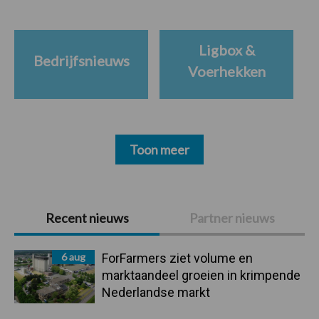
Ligbox &
Bedrijfsnieuws
Voerhekken
Toon meer
Primaire
Recent nieuws
Partner nieuws
Sidebar
6 aug
ForFarmers ziet volume en
marktaandeel groeien in krimpende
Nederlandse markt