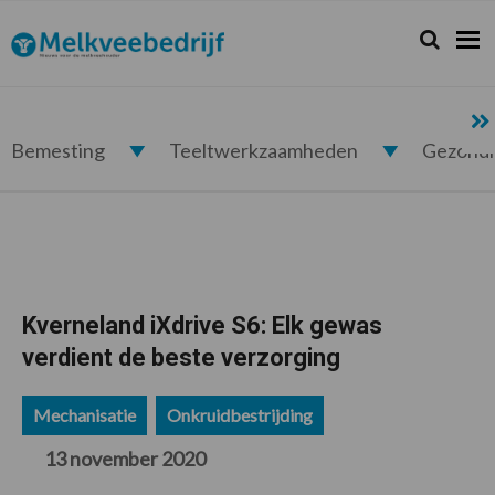
Spring
Door
Spring
Spring
naar
naar
naar
naar
Zoeken...
Zoek
Melkveebedrijf.nl
de
de
de
de
hoofdnavigatie
hoofd
eerste
voettekst
inhoud
sidebar
Bemesting
Teeltwerkzaamheden
Gezond
Kverneland iXdrive S6: Elk gewas
verdient de beste verzorging
Mechanisatie
Onkruidbestrijding
13 november 2020