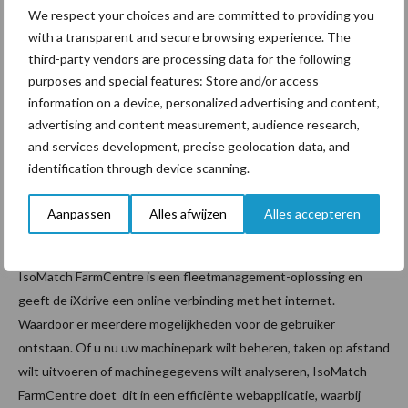
Met Boom Guide ProActive reageert het systeem proactief op
We respect your choices and are committed to providing you
de bewegingen van de spuitboom om de boom over de
with a transparent and secure browsing experience. The
gewastoppen, het grondoppervlak of beide te geleiden in de
third-party vendors are processing data for the following
speciale hybride modus. Een optie is om de 3 sensoren uit te
purposes and special features: Store and/or access
breiden naar 5 sensoren voor extra veiligheid over de volle
information on a device, personalized advertising and content,
advertising and content measurement, audience research,
werkbreedte in geval van obstakels of extreme
and services development, precise geolocation data, and
veldomstandigheden.
identification through device scanning.
Aansluiting – Sluit uzelf aan op uw
Aanpassen
Alles afwijzen
Alles accepteren
machine
IsoMatch FarmCentre is een fleetmanagement-oplossing en
geeft de iXdrive een online verbinding met het internet.
Waardoor er meerdere mogelijkheden voor de gebruiker
ontstaan. Of u nu uw machinepark wilt beheren, taken op afstand
wilt uitvoeren of machinegegevens wilt analyseren, IsoMatch
FarmCentre doet dit in een efficiënte webapplicatie, waarbij