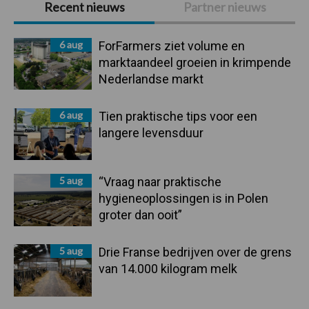
Recent nieuws
Partner nieuws
Sidebar
6 aug
ForFarmers ziet volume en
marktaandeel groeien in krimpende
Nederlandse markt
6 aug
Tien praktische tips voor een
langere levensduur
5 aug
“Vraag naar praktische
hygieneoplossingen is in Polen
groter dan ooit”
5 aug
Drie Franse bedrijven over de grens
van 14.000 kilogram melk