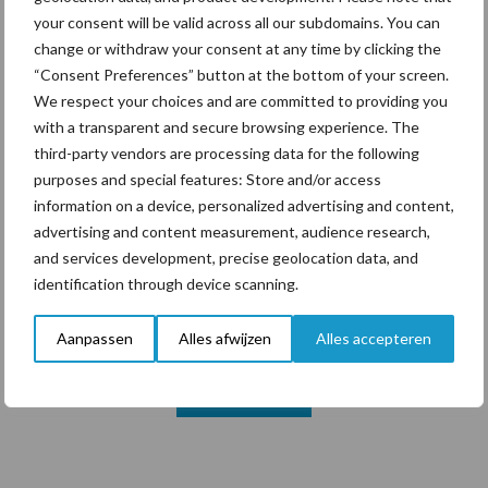
your consent will be valid across all our subdomains. You can
change or withdraw your consent at any time by clicking the
Themapagina's
“Consent Preferences” button at the bottom of your screen.
We respect your choices and are committed to providing you
Diergezondheid
Bemesting
Fokkerij
Melkv
with a transparent and secure browsing experience. The
third-party vendors are processing data for the following
purposes and special features: Store and/or access
information on a device, personalized advertising and content,
advertising and content measurement, audience research,
Ligbox &
Bedrijfsnieuws
and services development, precise geolocation data, and
Voerhekken
identification through device scanning.
Aanpassen
Alles afwijzen
Alles accepteren
Toon meer
Primaire