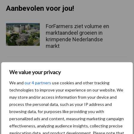
Aanbevolen voor jou!
ForFarmers ziet volume en
marktaandeel groeien in
krimpende Nederlandse
markt
Tien praktische tips voor
We value your privacy
een langere levensduur
We and
our 4 partners
use cookies and other tracking
technologies to improve your experience on our website. We
may store and/or access information from your device and
process the personal data, such as your IP address and
“Vraag naar praktische
browsing data, for purposes like providing you with
hygieneoplossingen is in
Polen groter dan ooit”
personalized ads and content, measuring marketing campaign
effectiveness, analyzing audience insights, collecting precise
geolocation data, and product development. Please note that