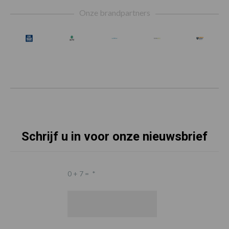
Footer
Onze brandpartners
Schrijf u in voor onze nieuwsbrief
0 + 7 =
*