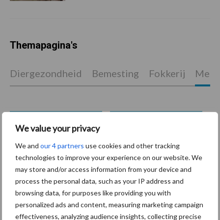
Themapagina's
Diergezondheid
Bemesting
Fokkerij
Melkv
Ligbox &
We value your privacy
Bedrijfsnieuws
Voerhekken
We and
our 4 partners
use cookies and other tracking
technologies to improve your experience on our website. We
may store and/or access information from your device and
process the personal data, such as your IP address and
Toon meer
browsing data, for purposes like providing you with
personalized ads and content, measuring marketing campaign
effectiveness, analyzing audience insights, collecting precise