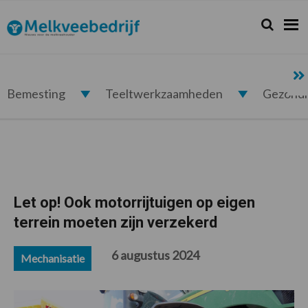
Spring
Door
Spring
Spring
naar
naar
naar
naar
Zoeken...
Zoek
Melkveebedrijf.nl
de
de
de
de
hoofdnavigatie
hoofd
eerste
voettekst
inhoud
sidebar
Bemesting
Teeltwerkzaamheden
Gezond
Let op! Ook motorrijtuigen op eigen
terrein moeten zijn verzekerd
6 augustus 2024
Mechanisatie