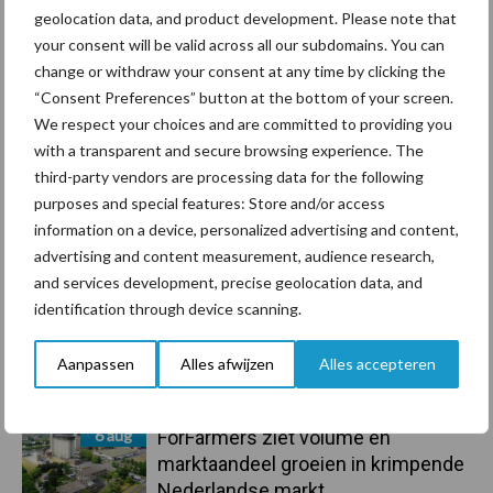
geolocation data, and product development. Please note that
Primaire
Recent nieuws
Partner nieuws
your consent will be valid across all our subdomains. You can
change or withdraw your consent at any time by clicking the
Sidebar
“Consent Preferences” button at the bottom of your screen.
10 aug
Machines en werktuigen gewild
We respect your choices and are committed to providing you
doelwit criminelen
with a transparent and secure browsing experience. The
third-party vendors are processing data for the following
purposes and special features: Store and/or access
7 aug
Grondstoffenmarkt blijft grillig:
information on a device, personalized advertising and content,
droogte en geopolitiek houden
advertising and content measurement, audience research,
handel in de greep
and services development, precise geolocation data, and
identification through device scanning.
7 aug
De speenhuid: een vaak
onderschatte risicofactor voor
Aanpassen
Alles afwijzen
Alles accepteren
mastitis
6 aug
ForFarmers ziet volume en
marktaandeel groeien in krimpende
Nederlandse markt