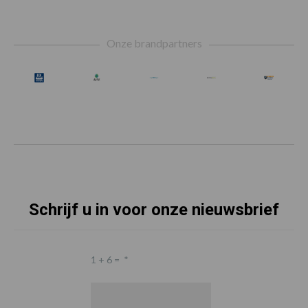
Footer
Onze brandpartners
Schrijf u in voor onze nieuwsbrief
1 + 6 =
*