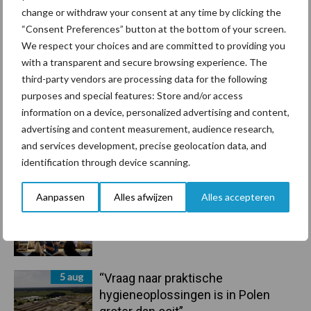
change or withdraw your consent at any time by clicking the
droogte en geopolitiek houden
“Consent Preferences” button at the bottom of your screen.
handel in de greep
We respect your choices and are committed to providing you
with a transparent and secure browsing experience. The
7 aug
De speenhuid: een vaak
third-party vendors are processing data for the following
onderschatte risicofactor voor
purposes and special features: Store and/or access
mastitis
information on a device, personalized advertising and content,
advertising and content measurement, audience research,
6 aug
ForFarmers ziet volume en
and services development, precise geolocation data, and
marktaandeel groeien in krimpende
identification through device scanning.
Nederlandse markt
Aanpassen
Alles afwijzen
Alles accepteren
6 aug
Tien praktische tips voor een
langere levensduur
5 aug
“Vraag naar praktische
hygieneoplossingen is in Polen