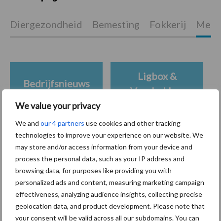
Diergezondheid
Bemesting
Fokkerij
Melkv
Ligbox &
Bedrijfsnieuws
Voerhekken
We value your privacy
We and
our 4 partners
use cookies and other tracking
technologies to improve your experience on our website. We
Toon meer
may store and/or access information from your device and
process the personal data, such as your IP address and
browsing data, for purposes like providing you with
personalized ads and content, measuring marketing campaign
Primaire
Recent nieuws
Partner nieuws
effectiveness, analyzing audience insights, collecting precise
Sidebar
geolocation data, and product development. Please note that
your consent will be valid across all our subdomains. You can
7 aug
Grondstoffenmarkt blijft grillig: