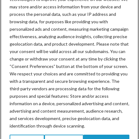
may store and/or access information from your device and
process the personal data, such as your IP address and
Ligbox &
Bedrijfsnieuws
browsing data, for purposes like providing you with
Voerhekken
personalized ads and content, measuring marketing campaign
effectiveness, analyzing audience insights, collecting precise
geolocation data, and product development. Please note that
your consent will be valid across all our subdomains. You can
Toon meer
change or withdraw your consent at any time by clicking the
“Consent Preferences” button at the bottom of your screen.
We respect your choices and are committed to providing you
with a transparent and secure browsing experience. The
Primaire
Recent nieuws
Partner nieuws
third-party vendors are processing data for the following
Sidebar
purposes and special features: Store and/or access
information on a device, personalized advertising and content,
7 aug
Grondstoffenmarkt blijft grillig:
advertising and content measurement, audience research,
droogte en geopolitiek houden
and services development, precise geolocation data, and
handel in de greep
identification through device scanning.
7 aug
De speenhuid: een vaak