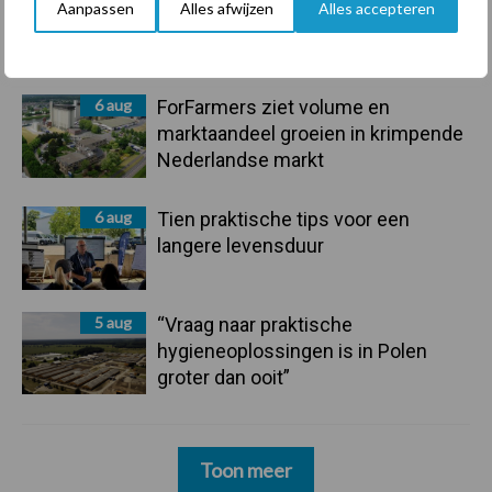
Aanpassen
Alles afwijzen
Alles accepteren
onderschatte risicofactor voor
mastitis
6 aug
ForFarmers ziet volume en
marktaandeel groeien in krimpende
Nederlandse markt
6 aug
Tien praktische tips voor een
langere levensduur
5 aug
“Vraag naar praktische
hygieneoplossingen is in Polen
groter dan ooit”
Toon meer