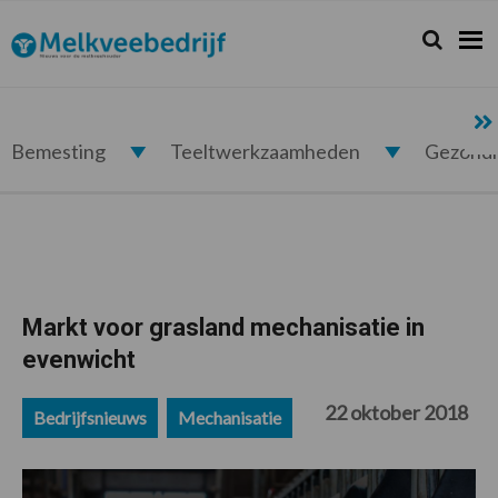
Spring
Door
Spring
Spring
naar
naar
naar
naar
Zoeken...
Zoek
Melkveebedrijf.nl
de
de
de
de
hoofdnavigatie
hoofd
eerste
voettekst
inhoud
sidebar
Bemesting
Teeltwerkzaamheden
Gezond
Markt voor grasland mechanisatie in
evenwicht
22 oktober 2018
Bedrijfsnieuws
Mechanisatie