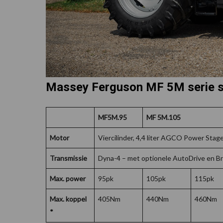
Massey Ferguson MF 5M serie sp
MF5M.95
MF 5M.105
Motor
Viercilinder, 4,4 liter AGCO Power Stag
Transmissie
Dyna-4 – met optionele AutoDrive en B
Max. power
95pk
105pk
115pk
Max. koppel
405Nm
440Nm
460Nm
*