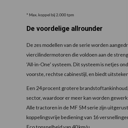
* Max. koppel bij 2.000 tpm
De voordelige allrounder
De zes modellen van de serie worden aange
viercilindermotoren die voldoen aan de stren
‘All-in-One’ systeem. Dit systeem is netjes ond
voorste, rechtse cabinestijl, en biedt uitstek
Een 24 procent grotere brandstoftankinhoud, d
sector, waardoor er meer kan worden gewerkt
Alle tractoren in de MF 5M serie zijn uitgerus
koppelingsvrije bediening van 16 versnellinge
Eco topsnelheid van 40 km/u.