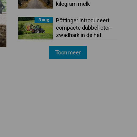
kilogram melk
3 aug
Pöttinger introduceert
compacte dubbelrotor-
zwadhark in de hef
Toon meer