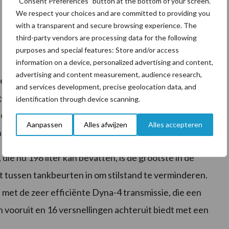
“Consent Preferences” button at the bottom of your screen.
We respect your choices and are committed to providing you
with a transparent and secure browsing experience. The
third-party vendors are processing data for the following
purposes and special features: Store and/or access
information on a device, personalized advertising and content,
advertising and content measurement, audience research,
dreven door de nieuwste AGCO Power
and services development, precise geolocation data, and
gste Stage V emissievoorschriften met het bekroonde
identification through device scanning.
er de cabine geplaatst, met de uitlaat in lijn met de
Aanpassen
Alles afwijzen
Alles accepteren
end zicht rondom.
ie nu 198 liter kan bevatten, is de grootste in de
 tussen tankbeurten in om stilstand te verminderen.
t met de zeer efficiënte Dyna-4 transmissie, die een
n vooruit en 16 versnellingen achteruit biedt met een