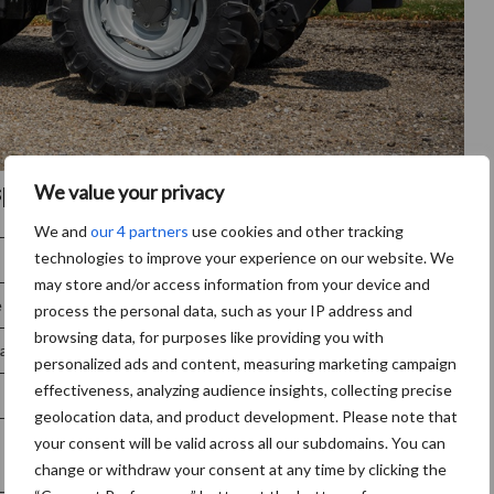
ecificaties
We value your privacy
We and
our 4 partners
use cookies and other tracking
technologies to improve your experience on our website. We
MF 5M.115
MF 5M.125
MF 5M.135
MF 5M.145
may store and/or access information from your device and
e V
process the personal data, such as your IP address and
browsing data, for purposes like providing you with
rake-to-Neutral
personalized ads and content, measuring marketing campaign
effectiveness, analyzing audience insights, collecting precise
125pk
135pk
145pk
geolocation data, and product development. Please note that
520Nm
545Nm
560Nm
your consent will be valid across all our subdomains. You can
change or withdraw your consent at any time by clicking the