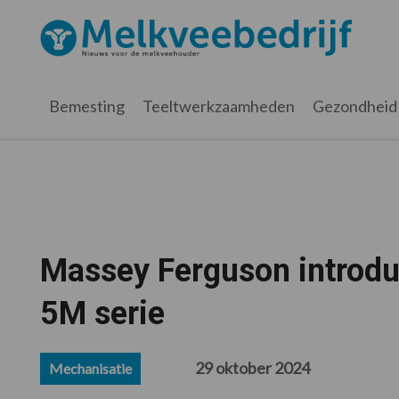
Spring
Door
Spring
Spring
naar
naar
naar
naar
Melkveebedrijf.nl
de
de
de
de
hoofdnavigatie
hoofd
eerste
voettekst
inhoud
sidebar
Bemesting
Teeltwerkzaamheden
Gezondheid
Massey Ferguson introdu
5M serie
29 oktober 2024
Mechanisatie