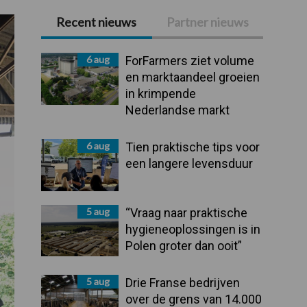
Recent nieuws
Partner nieuws
Primaire
Sidebar
6 aug
ForFarmers ziet volume
en marktaandeel groeien
in krimpende
Nederlandse markt
6 aug
Tien praktische tips voor
een langere levensduur
5 aug
“Vraag naar praktische
hygieneoplossingen is in
Polen groter dan ooit”
5 aug
Drie Franse bedrijven
over de grens van 14.000