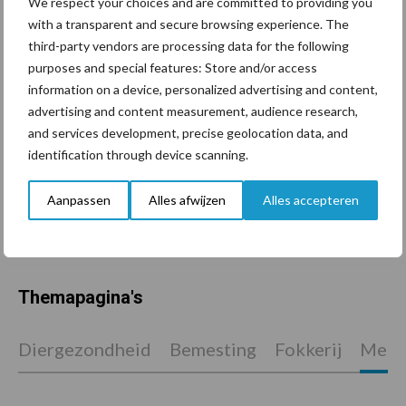
We respect your choices and are committed to providing you
with a transparent and secure browsing experience. The
Tien praktische tips voor
third-party vendors are processing data for the following
een langere levensduur
purposes and special features: Store and/or access
information on a device, personalized advertising and content,
advertising and content measurement, audience research,
and services development, precise geolocation data, and
identification through device scanning.
“Vraag naar praktische
hygieneoplossingen is in
Polen groter dan ooit”
Aanpassen
Alles afwijzen
Alles accepteren
Themapagina's
Diergezondheid
Bemesting
Fokkerij
Melkv