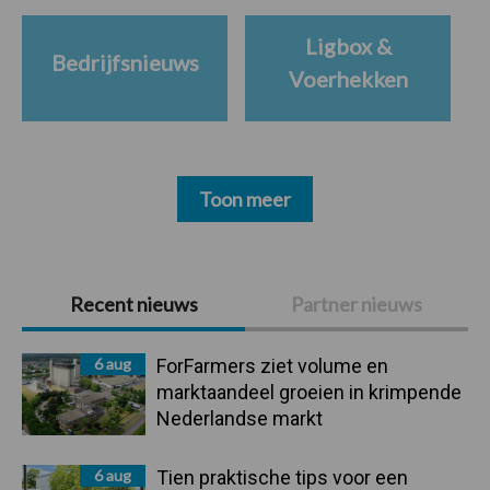
Ligbox &
Bedrijfsnieuws
Voerhekken
Toon meer
Primaire
Recent nieuws
Partner nieuws
Sidebar
6 aug
ForFarmers ziet volume en
marktaandeel groeien in krimpende
Nederlandse markt
6 aug
Tien praktische tips voor een