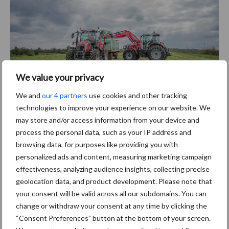
We value your privacy
We and
our 4 partners
use cookies and other tracking
technologies to improve your experience on our website. We
De MF 7S met voorlader.
may store and/or access information from your device and
Tekst: Seppe Deckx Beeld
:
AGCO
process the personal data, such as your IP address and
browsing data, for purposes like providing you with
Aanbevolen voor jou!
personalized ads and content, measuring marketing campaign
effectiveness, analyzing audience insights, collecting precise
ForFarmers ziet volume en
geolocation data, and product development. Please note that
marktaandeel groeien in
your consent will be valid across all our subdomains. You can
krimpende Nederlandse
change or withdraw your consent at any time by clicking the
markt
“Consent Preferences” button at the bottom of your screen.