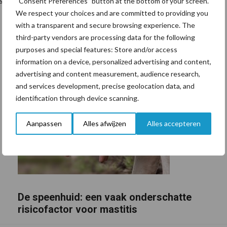
 vervat in de pay-off ‘Equip to Grow’.
“Consent Preferences” button at the bottom of your screen.
We respect your choices and are committed to providing you
with a transparent and secure browsing experience. The
third-party vendors are processing data for the following
purposes and special features: Store and/or access
information on a device, personalized advertising and content,
advertising and content measurement, audience research,
and services development, precise geolocation data, and
identification through device scanning.
Aanpassen
Alles afwijzen
Alles accepteren
De speenhuid: een vaak onderschatte
risicofactor voor mastitis