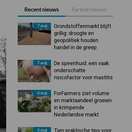
Recent nieuws
Partner nieuws
Primaire
Sidebar
7 aug
Grondstoffenmarkt blijft
grillig: droogte en
geopolitiek houden
handel in de greep
7 aug
De speenhuid: een vaak
onderschatte
risicofactor voor mastitis
6 aug
ForFarmers ziet volume
en marktaandeel groeien
in krimpende
Nederlandse markt
6 aug
Tien praktische tips voor