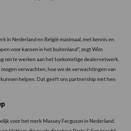
rk in Nederland en België maximaal, met kennis en
open voor kansen in het buitenland”, zegt Wim
ing om te werken aan het toekomstige dealernetwerk.
ze mogen verwachten, hoe we de verwachtingen van
 kunnen helpen. Dat geeft ons partnership met hen
ep
elijk voor het merk Massey Ferguson in Nederland.
n Hattem, die nu als directeur Parts & Services bij