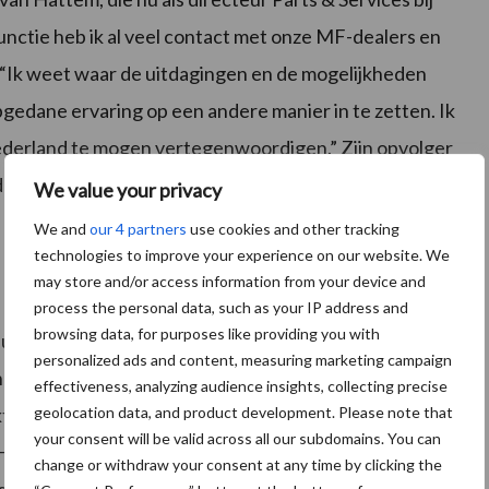
unctie heb ik al veel contact met onze MF-dealers en
“Ik weet waar de uitdagingen en de mogelijkheden
pgedane ervaring op een andere manier in te zetten. Ik
ederland te mogen vertegenwoordigen.” Zijn opvolger
 de afgelopen jaren als Managing Director voor
We value your privacy
We and
our 4 partners
use cookies and other tracking
technologies to improve your experience on our website. We
may store and/or access information from your device and
process the personal data, such as your IP address and
browsing data, for purposes like providing you with
ributeur van de AGCO merken Massey Ferguson en
personalized ads and content, measuring marketing campaign
n het grootste gedeelte van Nederland. Daarnaast
effectiveness, analyzing audience insights, collecting precise
geolocation data, and product development. Please note that
ktuigen en machines voor de groen- en
your consent will be valid across all our subdomains. You can
ing is als distributeur ook actief in België en
change or withdraw your consent at any time by clicking the