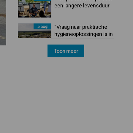
een langere levensduur
5 aug
“Vraag naar praktische
hygieneoplossingen is in
Polen groter dan ooit”
Toon meer