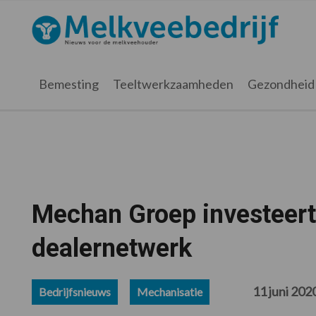
Spring
Door
Spring
Spring
naar
naar
naar
naar
Melkveebedrijf.nl
de
de
de
de
hoofdnavigatie
hoofd
eerste
voettekst
inhoud
sidebar
Bemesting
Teeltwerkzaamheden
Gezondheid
Mechan Groep investeert 
dealernetwerk
11 juni 202
Bedrijfsnieuws
Mechanisatie