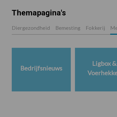
Themapagina's
Diergezondheid
Bemesting
Fokkerij
Me
Ligbox &
Bedrijfsnieuws
Voerhekk