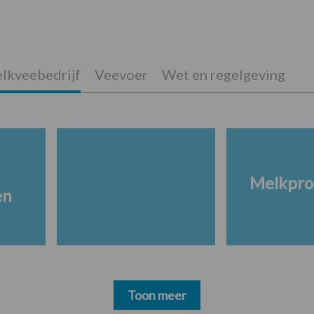
lkveebedrijf
Veevoer
Wet en regelgeving
Melkpro
en
Toon meer