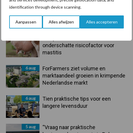
identification through device scanning.
7 aug
Grondstoffenmarkt blijft grillig:
droogte en geopolitiek houden
handel in de greep
Aanpassen
Alles afwijzen
Alles accepteren
7 aug
De speenhuid: een vaak
onderschatte risicofactor voor
mastitis
6 aug
ForFarmers ziet volume en
marktaandeel groeien in krimpende
Nederlandse markt
6 aug
Tien praktische tips voor een
langere levensduur
5 aug
“Vraag naar praktische