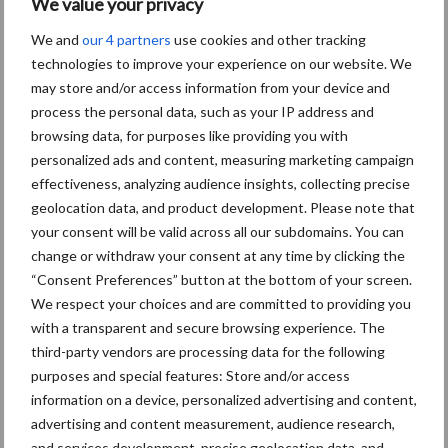
We value your privacy
Themapagina's
We and
our 4 partners
use cookies and other tracking
technologies to improve your experience on our website. We
Diergezondheid
Bemesting
Fokkerij
Melkv
may store and/or access information from your device and
process the personal data, such as your IP address and
browsing data, for purposes like providing you with
personalized ads and content, measuring marketing campaign
Ligbox &
effectiveness, analyzing audience insights, collecting precise
Bedrijfsnieuws
geolocation data, and product development. Please note that
Voerhekken
your consent will be valid across all our subdomains. You can
change or withdraw your consent at any time by clicking the
“Consent Preferences” button at the bottom of your screen.
We respect your choices and are committed to providing you
Toon meer
with a transparent and secure browsing experience. The
third-party vendors are processing data for the following
purposes and special features: Store and/or access
information on a device, personalized advertising and content,
Primaire
Recent nieuws
Partner nieuws
advertising and content measurement, audience research,
Sidebar
and services development, precise geolocation data, and