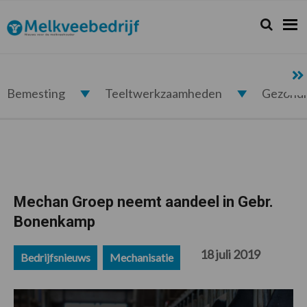
Spring
Door
Spring
Spring
naar
naar
naar
naar
Zoeken...
Zoek
Melkveebedrijf.nl
de
de
de
de
hoofdnavigatie
hoofd
eerste
voettekst
inhoud
sidebar
Bemesting
Teeltwerkzaamheden
Gezond
Mechan Groep neemt aandeel in Gebr.
Bonenkamp
18 juli 2019
Bedrijfsnieuws
Mechanisatie