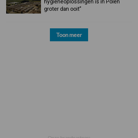
hygieneoplossingen is in Polen
groter dan ooit”
Toon meer
Footer
Onze brandpartners