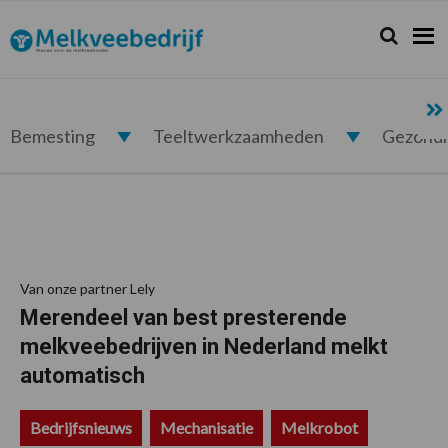
Spring
Door
Spring
Spring
naar
naar
naar
naar
Zoeken...
Zoek
Melkveebedrijf.nl
de
de
de
de
hoofdnavigatie
hoofd
eerste
voettekst
inhoud
sidebar
Bemesting
Teeltwerkzaamheden
Gezond
Van onze partner Lely
Merendeel van best presterende
melkveebedrijven in Nederland melkt
automatisch
Bedrijfsnieuws
Mechanisatie
Melkrobot