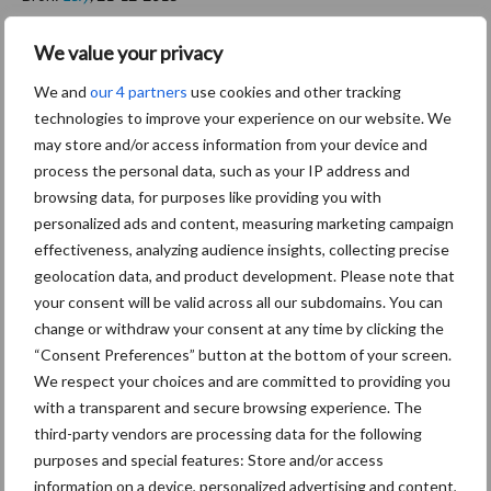
Aanbevolen voor jou!
P
We value your privacy
S
We and
our 4 partners
use cookies and other tracking
Van onze partner Lely
technologies to improve your experience on our website. We
Verduurzaming vergund:
may store and/or access information from your device and
perspectief voor
process the personal data, such as your IP address and
melkveehouders
browsing data, for purposes like providing you with
personalized ads and content, measuring marketing campaign
effectiveness, analyzing audience insights, collecting precise
Van onze partner Lely
geolocation data, and product development. Please note that
Van idee tot innovatie: Zo
your consent will be valid across all our subdomains. You can
veranderde de Discovery de
change or withdraw your consent at any time by clicking the
koeienstal
“Consent Preferences” button at the bottom of your screen.
We respect your choices and are committed to providing you
with a transparent and secure browsing experience. The
Van onze partner Lely
third-party vendors are processing data for the following
Bimodaliteit uitgelegd: Wat
het betekent voor jouw
purposes and special features: Store and/or access
melkveebedrijf
information on a device, personalized advertising and content,