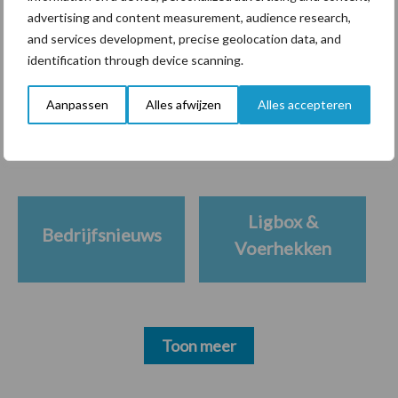
advertising and content measurement, audience research,
and services development, precise geolocation data, and
identification through device scanning.
Themapagina's
Aanpassen
Alles afwijzen
Alles accepteren
Diergezondheid
Bemesting
Fokkerij
Melkv
Ligbox &
Bedrijfsnieuws
Voerhekken
Toon meer