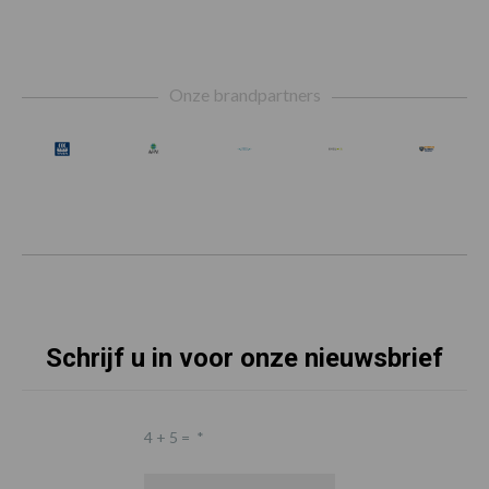
Footer
Onze brandpartners
Schrijf u in voor onze nieuwsbrief
4 + 5 =
*