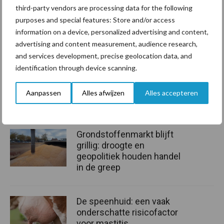
third-party vendors are processing data for the following
hieronder of ga naar
www.melkveebedrijf.nl/winactie-flingk/
!
purposes and special features: Store and/or access
information on a device, personalized advertising and content,
Wie zijn de andere twee
advertising and content measurement, audience research,
kanshebbers?
and services development, precise geolocation data, and
identification through device scanning.
Deze winactie is voorbij, u kunt niet meer stemmen.
Aanpassen
Alles afwijzen
Alles accepteren
Aanbevolen voor jou!
Grondstoffenmarkt blijft
grillig: droogte en
geopolitiek houden handel
in de greep
De speenhuid: een vaak
onderschatte risicofactor
voor mastitis