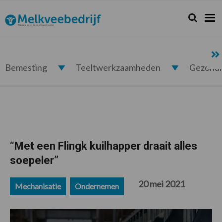
Spring
Door
Spring
Spring
naar
naar
naar
naar
Zoeken...
Zoek
Melkveebedrijf.nl
de
de
de
de
hoofdnavigatie
hoofd
eerste
voettekst
inhoud
sidebar
Bemesting
Teeltwerkzaamheden
Gezond
“Met een Flingk kuilhapper draait alles
soepeler”
20 mei 2021
Mechanisatie
Ondernemen