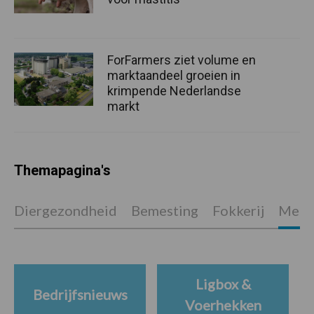
ForFarmers ziet volume en
marktaandeel groeien in
krimpende Nederlandse
markt
Themapagina's
Diergezondheid
Bemesting
Fokkerij
Melkv
Ligbox &
Bedrijfsnieuws
Voerhekken