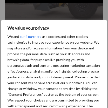
We value your privacy
We and
our 4 partners
use cookies and other tracking
Ook wordt er geleidelijk gelost wat de belasting in de
technologies to improve your experience on our website. We
mengwagen beter doseert.
may store and/or access information from your device and
Doordat de cilinders in de bak verwerkt zijn kan er kort tegen de
process the personal data, such as your IP address and
silowand gehapt worden wat ruwvoerresten beperkt. De
browsing data, for purposes like providing you with
speciale messen snijden vloeiend door uw kuil wat resulteert in
personalized ads and content, measuring marketing campaign
een strak snijbeeld. Tevens zorgt dit voor minder krachten op de
effectiveness, analyzing audience insights, collecting precise
geolocation data, and product development. Please note that
happer en op uw voorlader, shovel of verreiker.
your consent will be valid across all our subdomains. You can
Help
Bert
naar de winst en stem!
change or withdraw your consent at any time by clicking the
“Consent Preferences” button at the bottom of your screen.
We respect your choices and are committed to providing you
Vindt u dat Bert moet winnen en de
KHXL-kuilhapper
op het
with a transparent and secure browsing experience. The
melkveebedrijf in Appingedam moet komen te staan? Stem