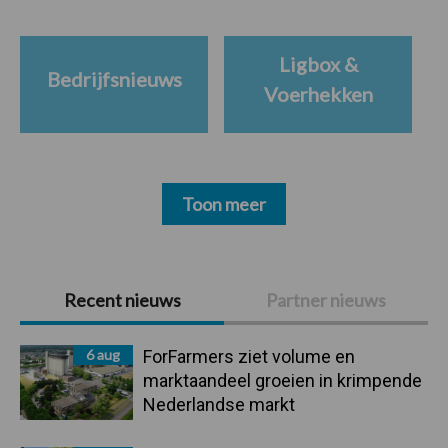
Ligbox &
Bedrijfsnieuws
Voerhekken
Toon meer
Primaire
Recent nieuws
Partner nieuws
Sidebar
6 aug
ForFarmers ziet volume en
marktaandeel groeien in krimpende
Nederlandse markt