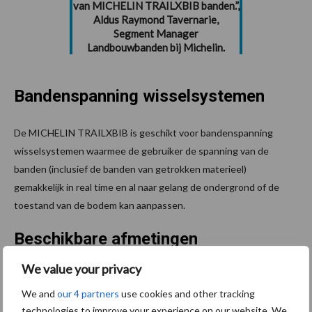
van MICHELIN TRAILXBIB banden.”,
Aldus Raymond Tavernarie,
Segment Manager
Landbouwbanden bij Michelin.
Bandenspanning wisselsystemen
De MICHELIN TRAILXBIB is geschikt voor bandenspanning
wisselsystemen waarmee de gebruiker de spanning van de
banden (inclusief de banden van getrokken materieel)
gemakkelijk in real time en al naar gelang de ondergrond of de
toestand van de bodem kan aanpassen.
Beschikbare afmetingen
We value your privacy
De zeven beschikbare afmetingen zijn:
We and
our 4 partners
use cookies and other tracking
VF 500/60 R22.5 160D
technologies to improve your experience on our website. We