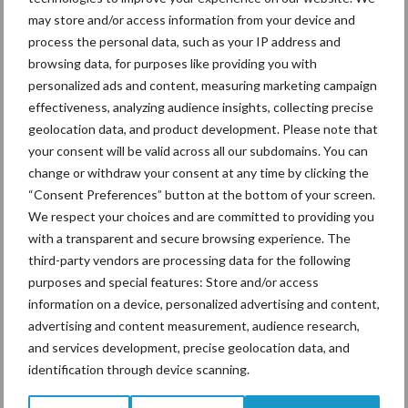
may store and/or access information from your device and
VF 600/50 R22.5 164D
process the personal data, such as your IP address and
browsing data, for purposes like providing you with
VF 710/45 R22.5 170D
personalized ads and content, measuring marketing campaign
VF 600/55 R26.5 170D
effectiveness, analyzing audience insights, collecting precise
geolocation data, and product development. Please note that
VF 710/50 R26.5 176D
your consent will be valid across all our subdomains. You can
change or withdraw your consent at any time by clicking the
VF 650/65 R30.5 181D
“Consent Preferences” button at the bottom of your screen.
VF 750/60 R30.5 187D
We respect your choices and are committed to providing you
with a transparent and secure browsing experience. The
Bron:
Michelin
third-party vendors are processing data for the following
purposes and special features: Store and/or access
Aanbevolen voor jou!
information on a device, personalized advertising and content,
advertising and content measurement, audience research,
ForFarmers ziet volume en
and services development, precise geolocation data, and
marktaandeel groeien in
identification through device scanning.
krimpende Nederlandse
markt