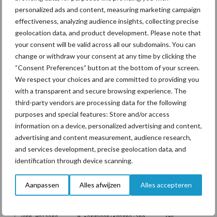
de Loonwerker missen, sluit nu voordelig een abonnement af:
personalized ads and content, measuring marketing campaign
effectiveness, analyzing audience insights, collecting precise
https://www.deloonwerker.nl/abonneren/
geolocation data, and product development. Please note that
De uitslag van de Nationale
your consent will be valid across all our subdomains. You can
change or withdraw your consent at any time by clicking the
Ploegwedstrijden
“Consent Preferences” button at the bottom of your screen.
We respect your choices and are committed to providing you
Er werd geploegd in vier categorieën:
with a transparent and secure browsing experience. The
third-party vendors are processing data for the following
purposes and special features: Store and/or access
information on a device, personalized advertising and content,
advertising and content measurement, audience research,
and services development, precise geolocation data, and
identification through device scanning.
Aanpassen
Alles afwijzen
Alles accepteren