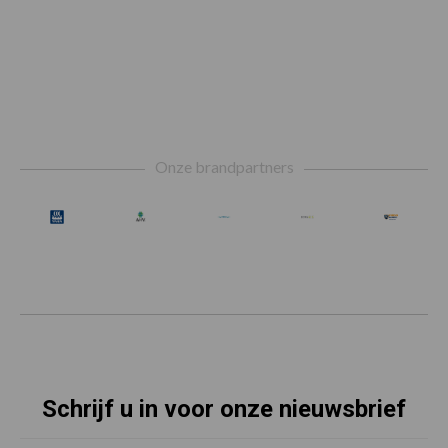
Footer
Onze brandpartners
Schrijf u in voor onze nieuwsbrief