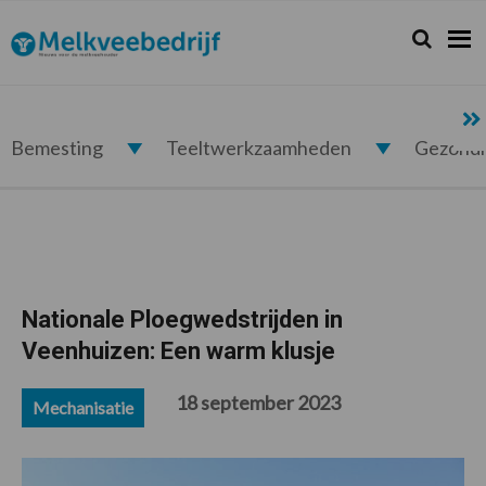
Spring
Door
Spring
Spring
naar
naar
naar
naar
Zoeken...
Zoek
Melkveebedrijf.nl
de
de
de
de
hoofdnavigatie
hoofd
eerste
voettekst
inhoud
sidebar
Bemesting
Teeltwerkzaamheden
Gezond
Nationale Ploegwedstrijden in
Veenhuizen: Een warm klusje
18 september 2023
Mechanisatie