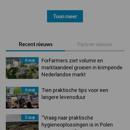
Toon meer
Primaire
Recent nieuws
Partner nieuws
Sidebar
6 aug
ForFarmers ziet volume en
marktaandeel groeien in krimpende
Nederlandse markt
6 aug
Tien praktische tips voor een
langere levensduur
5 aug
“Vraag naar praktische
hygieneoplossingen is in Polen