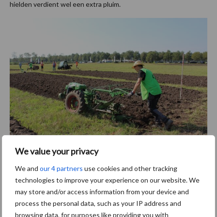
hielden verdient wel een extra pluim.
We value your privacy
Met het warme weer was het buffelen met de éénassige trekkers.
We and
our 4 partners
use cookies and other tracking
Tekst en beeld: Hendrik Begeman
technologies to improve your experience on our website. We
In de aankomende editie van de Loonwerker (die medio oktober
may store and/or access information from your device and
op de mat valt) staat grondbewerking (en graafwerk) centraal en
process the personal data, such as your IP address and
zal er ook stil worden gestaan bij ploegen. Wilt u geen editie van
browsing data, for purposes like providing you with