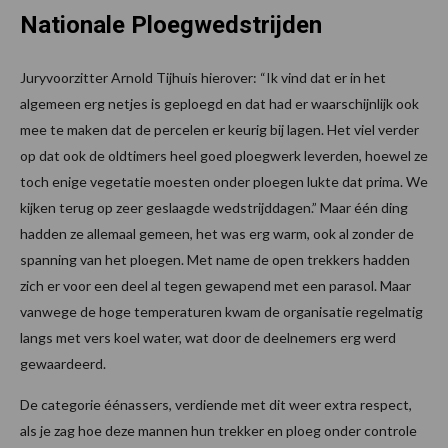
Nationale Ploegwedstrijden
Juryvoorzitter Arnold Tijhuis hierover: “Ik vind dat er in het
algemeen erg netjes is geploegd en dat had er waarschijnlijk ook
mee te maken dat de percelen er keurig bij lagen. Het viel verder
op dat ook de oldtimers heel goed ploegwerk leverden, hoewel ze
toch enige vegetatie moesten onder ploegen lukte dat prima. We
kijken terug op zeer geslaagde wedstrijddagen.” Maar één ding
hadden ze allemaal gemeen, het was erg warm, ook al zonder de
spanning van het ploegen. Met name de open trekkers hadden
zich er voor een deel al tegen gewapend met een parasol. Maar
vanwege de hoge temperaturen kwam de organisatie regelmatig
langs met vers koel water, wat door de deelnemers erg werd
gewaardeerd.
De categorie éénassers, verdiende met dit weer extra respect,
als je zag hoe deze mannen hun trekker en ploeg onder controle