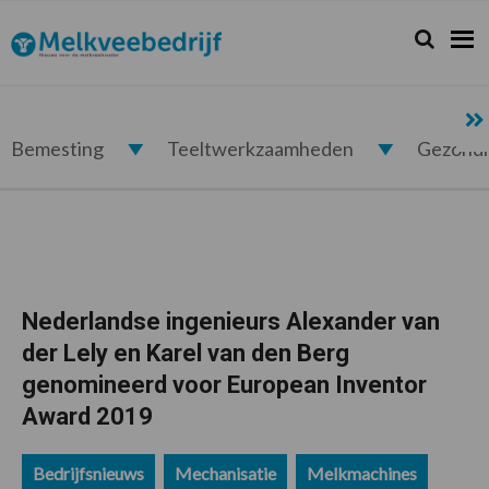
Spring
Door
Spring
Spring
naar
naar
naar
naar
Zoeken...
Zoek
Melkveebedrijf.nl
de
de
de
de
hoofdnavigatie
hoofd
eerste
voettekst
inhoud
sidebar
Bemesting
Teeltwerkzaamheden
Gezond
Nederlandse ingenieurs Alexander van
der Lely en Karel van den Berg
genomineerd voor European Inventor
Award 2019
Bedrijfsnieuws
Mechanisatie
Melkmachines