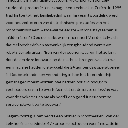
in gebuik is in het huidige systeem. Alexander van der Lely
studeerde productie- en managementtechniek in Zurich. In 1995
trad hij toe tot het familiebedrijf waar hij verantwoordelijk werd
voor het verbeteren van de technische prestaties van het
robotmelksysteem. Alhoewel de eerste Astronautsystemen al
midden jaren ‘90 op de markt waren, herinnert Van der Lely zich
dat melkveebedrijven aanvankelijk terughoudend waren om
robots te gebruiken: “Eén van de redenen waarom het zo lang
duurde om deze innovatie op de markt te brengen was dat we
een machine hadden ontwikkeld die 24 uur per dag operationeel
is. Dat betekende een verandering in hoe het boerenbedrijf
gemanaged moest worden. We hadden ook tijd nodig om
veehouders ervan te overtuigen dat dit de juiste oplossing was
voor de toekomst en om als bedrijf een goed functionerend
servicenetwerk op te bouwen.”
Tegenwoordig is het bedrijf een pionier in robotmelken. Van der
Lely heeft als uitvinder 47 Europese octrooien voor innovatie in