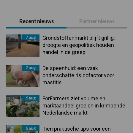
Primaire
Recent nieuws
Partner nieuws
Sidebar
7 aug
Grondstoffenmarkt blijft grillig:
droogte en geopolitiek houden
handel in de greep
7 aug
De speenhuid: een vaak
onderschatte risicofactor voor
mastitis
6 aug
ForFarmers ziet volume en
marktaandeel groeien in krimpende
Nederlandse markt
6 aug
Tien praktische tips voor een