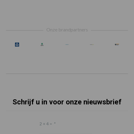
Footer
Onze brandpartners
Schrijf u in voor onze nieuwsbrief
2 + 4 =
*