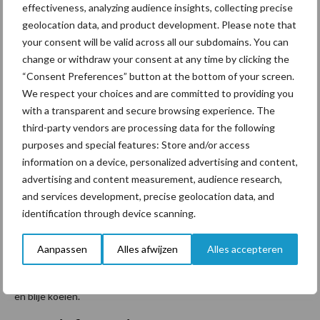
arbeidskrachten neemt af en de melkopbrengst neemt toe
effectiveness, analyzing audience insights, collecting precise
geolocation data, and product development. Please note that
omdat er frequenter wordt gemolken.
your consent will be valid across all our subdomains. You can
Met al zo’n 30.000 Lely Astronaut systemen operationeel
change or withdraw your consent at any time by clicking the
wereldwijd om koeien te melken, is het bedrijf een dominante
“Consent Preferences” button at the bottom of your screen.
speler in de sector. Dit succes is te danken aan de aanpak waarbij
We respect your choices and are committed to providing you
with a transparent and secure browsing experience. The
de koe centraal staat en het systeem tot een efficiëntere
third-party vendors are processing data for the following
bedrijfsvoering leidt voor de veehouder. Dit was voor Van der Lely
purposes and special features: Store and/or access
en Van den Berg de essentie bij het ontwerpen van de
information on a device, personalized advertising and content,
melkproductieverhogende robot. In vergelijking met
advertising and content measurement, audience research,
conventionele methoden, kan een boerderij met 120 koeien een
and services development, precise geolocation data, and
verhoogde melkproductie realiseren van meer dan 1 liter per dag,
identification through device scanning.
zodra de koe tweemaal per dag gemolken wordt met de
Astronaut. Het bedrijf schat in dat de aanschafprijs van het
Aanpassen
Alles afwijzen
Alles accepteren
meest recente systeem in 2 tot 3 jaar tijd kan worden
terugverdiend dankzij een betere melkproductie en gezondere
en blije koeien.