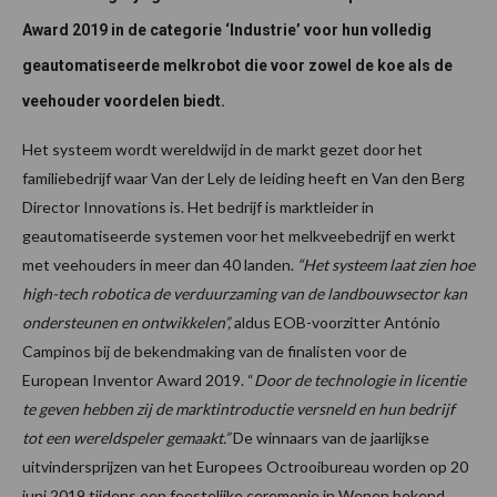
Award 2019 in de categorie ‘Industrie’ voor hun volledig
geautomatiseerde melkrobot die voor zowel de koe als de
veehouder voordelen biedt.
Het systeem wordt wereldwijd in de markt gezet door het
familiebedrijf waar Van der Lely de leiding heeft en Van den Berg
Director Innovations is. Het bedrijf is marktleider in
geautomatiseerde systemen voor het melkveebedrijf en werkt
met veehouders in meer dan 40 landen.
“Het systeem laat zien hoe
high-tech robotica de verduurzaming van de landbouwsector kan
ondersteunen en ontwikkelen”,
aldus EOB-voorzitter António
Campinos bij de bekendmaking van de finalisten voor de
European Inventor Award 2019. “
Door de technologie in licentie
te geven hebben zij de marktintroductie versneld en hun bedrijf
tot een wereldspeler gemaakt.”
De winnaars van de jaarlijkse
uitvindersprijzen van het Europees Octrooibureau worden op 20
juni 2019 tijdens een feestelijke ceremonie in Wenen bekend