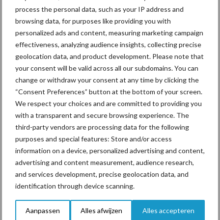
onderschatte risicofactor
process the personal data, such as your IP address and
voor mastitis
browsing data, for purposes like providing you with
personalized ads and content, measuring marketing campaign
effectiveness, analyzing audience insights, collecting precise
geolocation data, and product development. Please note that
ForFarmers ziet volume en
your consent will be valid across all our subdomains. You can
marktaandeel groeien in
change or withdraw your consent at any time by clicking the
krimpende Nederlandse
“Consent Preferences” button at the bottom of your screen.
markt
We respect your choices and are committed to providing you
with a transparent and secure browsing experience. The
third-party vendors are processing data for the following
Themapagina's
purposes and special features: Store and/or access
information on a device, personalized advertising and content,
advertising and content measurement, audience research,
Diergezondheid
Bemesting
Fokkerij
Melkv
and services development, precise geolocation data, and
identification through device scanning.
Aanpassen
Alles afwijzen
Alles accepteren
Ligbox &