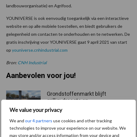
landbouworganisatie) en Agrifood.
YOUNIVERSE is ook eenvoudig toegankelijk via een interactieve
website en op alle mobiele toestellen, en biedt gebruikers de
gelegenheid om contacten te onderhouden en te netwerken. De
gratis inschrijving voor YOUNIVERSE gaat 9 april 2021 van start
op
youniverse.cnhindustrial.com
Bron:
CNH Industrial
Aanbevolen voor jou!
Grondstoffenmarkt blijft
grillig: droogte en
geopolitiek houden handel
We value your privacy
in de greep
We and
our 4 partners
use cookies and other tracking
technologies to improve your experience on our website. We
De speenhuid: een vaak
may store and/or access information from your device and