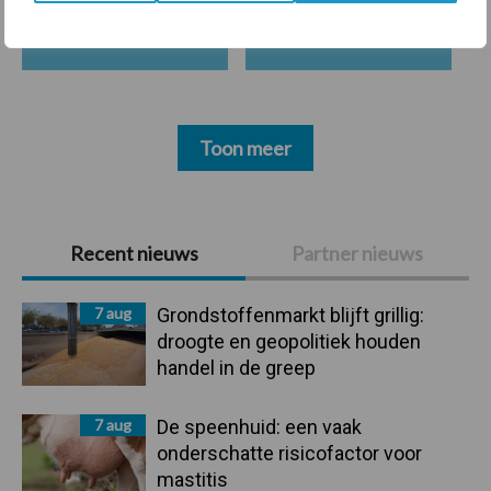
Bedrijfsnieuws
Voerhekken
Toon meer
Primaire
Recent nieuws
Partner nieuws
Sidebar
7 aug
Grondstoffenmarkt blijft grillig:
droogte en geopolitiek houden
handel in de greep
7 aug
De speenhuid: een vaak
onderschatte risicofactor voor
mastitis