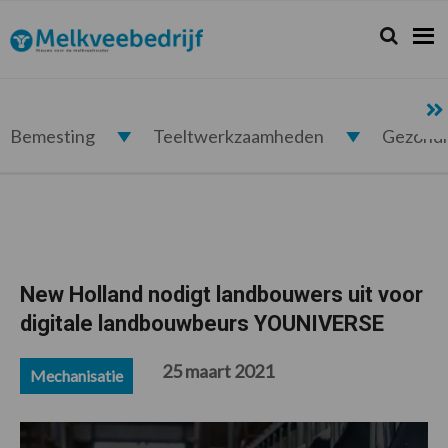
Spring
Door
Spring
Spring
naar
naar
naar
naar
Zoeken...
Zoek
Melkveebedrijf.nl
de
de
de
de
hoofdnavigatie
hoofd
eerste
voettekst
inhoud
sidebar
Bemesting
Teeltwerkzaamheden
Gezond
New Holland nodigt landbouwers uit voor
digitale landbouwbeurs YOUNIVERSE
25 maart 2021
Mechanisatie