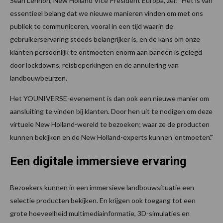
Sean Lennon, New Holland Vice President Europa, zei: “Het is van
essentieel belang dat we nieuwe manieren vinden om met ons
publiek te communiceren, vooral in een tijd waarin de
gebruikerservaring steeds belangrijker is, en de kans om onze
klanten persoonlijk te ontmoeten enorm aan banden is gelegd
door lockdowns, reisbeperkingen en de annulering van
landbouwbeurzen.
Het YOUNIVERSE-evenement is dan ook een nieuwe manier om
aansluiting te vinden bij klanten. Door hen uit te nodigen om deze
virtuele New Holland-wereld te bezoeken; waar ze de producten
kunnen bekijken en de New Holland-experts kunnen ‘ontmoeten’.”
Een digitale immersieve ervaring
Bezoekers kunnen in een immersieve landbouwsituatie een
selectie producten bekijken. En krijgen ook toegang tot een
grote hoeveelheid multimediainformatie, 3D-simulaties en