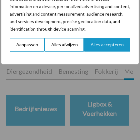
“Vraag naar praktische
information on a device, personalized advertising and content,
hygieneoplossingen is in
advertising and content measurement, audience research,
Polen groter dan ooit”
and services development, precise geolocation data, and
identification through device scanning.
Aanpassen
Alles afwijzen
Alles accepteren
Themapagina's
Diergezondheid
Bemesting
Fokkerij
Melkv
Ligbox &
Bedrijfsnieuws
Voerhekken