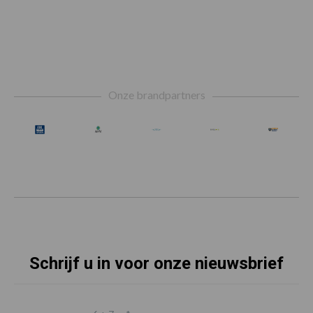
Footer
Onze brandpartners
Schrijf u in voor onze nieuwsbrief