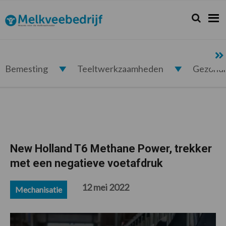
Spring
Door
Spring
Spring
naar
naar
naar
naar
Zoeken...
Zoek
Melkveebedrijf.nl
de
de
de
de
hoofdnavigatie
hoofd
eerste
voettekst
inhoud
sidebar
Bemesting
Teeltwerkzaamheden
Gezond
New Holland T6 Methane Power, trekker
met een negatieve voetafdruk
12 mei 2022
Mechanisatie