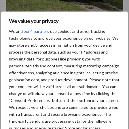
We value your privacy
Bron:
New Holland
We and
our 4 partners
use cookies and other tracking
technologies to improve your experience on our website. We
Aanbevolen voor jou!
may store and/or access information from your device and
process the personal data, such as your IP address and
ForFarmers ziet volume en
browsing data, for purposes like providing you with
marktaandeel groeien in
personalized ads and content, measuring marketing campaign
krimpende Nederlandse
effectiveness, analyzing audience insights, collecting precise
markt
geolocation data, and product development. Please note that
your consent will be valid across all our subdomains. You can
change or withdraw your consent at any time by clicking the
Tien praktische tips voor
“Consent Preferences” button at the bottom of your screen.
een langere levensduur
We respect your choices and are committed to providing you
with a transparent and secure browsing experience. The
third-party vendors are processing data for the following
purposes and special features: Store and/or access