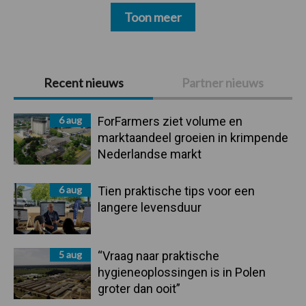
Toon meer
Primaire
Recent nieuws
Partner nieuws
Sidebar
6 aug
ForFarmers ziet volume en
marktaandeel groeien in krimpende
Nederlandse markt
6 aug
Tien praktische tips voor een
langere levensduur
5 aug
“Vraag naar praktische
hygieneoplossingen is in Polen
groter dan ooit”