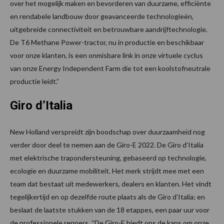
over het mogelijk maken en bevorderen van duurzame, efficiënte
en rendabele landbouw door geavanceerde technologieën,
uitgebreide connectiviteit en betrouwbare aandrijftechnologie.
De T6 Methane Power-tractor, nu in productie en beschikbaar
voor onze klanten, is een onmisbare link in onze virtuele cyclus
van onze Energy Independent Farm die tot een koolstofneutrale
productie leidt.”
Giro d’Italia
New Holland verspreidt zijn boodschap over duurzaamheid nog
verder door deel te nemen aan de Giro-E 2022. De Giro d’Italia
met elektrische trapondersteuning, gebaseerd op technologie,
ecologie en duurzame mobiliteit. Het merk strijdt mee met een
team dat bestaat uit medewerkers, dealers en klanten. Het vindt
tegelijkertijd en op dezelfde route plaats als de Giro d’Italia; en
beslaat de laatste stukken van de 18 etappes, een paar uur voor
de professionele renners. “De Giro-E biedt ons de kans om onze