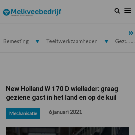
Spring
Door
Spring
Spring
naar
naar
naar
naar
Zoeken...
Zoek
Melkveebedrijf.nl
de
de
de
de
hoofdnavigatie
hoofd
eerste
voettekst
inhoud
sidebar
Bemesting
Teeltwerkzaamheden
Gezond
New Holland W 170 D wiellader: graag
geziene gast in het land en op de kuil
6 januari 2021
Mechanisatie