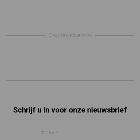
Footer
Onze brandpartners
Schrijf u in voor onze nieuwsbrief
7 + 6 =
*