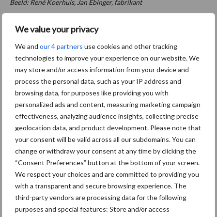
Beeld: René Koerhuis, Jan Ebinger, fabrikant
Dit betreft een deel van een artikel uit het vakblad
de
We value your privacy
Loonwerker
. Verder lezen?
We and
our 4 partners
use cookies and other tracking
Aanbevolen voor jou!
technologies to improve your experience on our website. We
may store and/or access information from your device and
process the personal data, such as your IP address and
ForFarmers ziet volume en
browsing data, for purposes like providing you with
marktaandeel groeien in
personalized ads and content, measuring marketing campaign
krimpende Nederlandse
markt
effectiveness, analyzing audience insights, collecting precise
geolocation data, and product development. Please note that
your consent will be valid across all our subdomains. You can
Tien praktische tips voor
change or withdraw your consent at any time by clicking the
een langere levensduur
“Consent Preferences” button at the bottom of your screen.
We respect your choices and are committed to providing you
with a transparent and secure browsing experience. The
third-party vendors are processing data for the following
purposes and special features: Store and/or access
“Vraag naar praktische