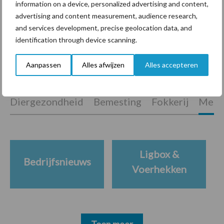
information on a device, personalized advertising and content,
hygieneoplossingen is in
advertising and content measurement, audience research,
Polen groter dan ooit”
and services development, precise geolocation data, and
identification through device scanning.
Aanpassen
Alles afwijzen
Alles accepteren
Themapagina's
Diergezondheid
Bemesting
Fokkerij
Melkv
Ligbox &
Bedrijfsnieuws
Voerhekken
Toon meer