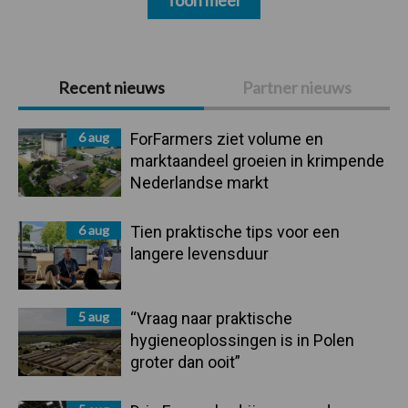
Primaire
Recent nieuws
Partner nieuws
Sidebar
6 aug
ForFarmers ziet volume en
marktaandeel groeien in krimpende
Nederlandse markt
6 aug
Tien praktische tips voor een
langere levensduur
5 aug
“Vraag naar praktische
hygieneoplossingen is in Polen
groter dan ooit”