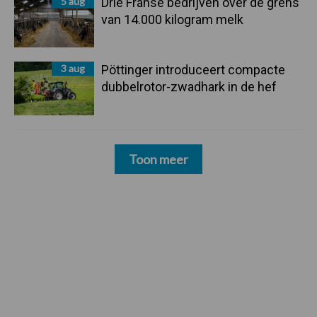
5 aug
Drie Franse bedrijven over de grens
van 14.000 kilogram melk
3 aug
Pöttinger introduceert compacte
dubbelrotor-zwadhark in de hef
Toon meer