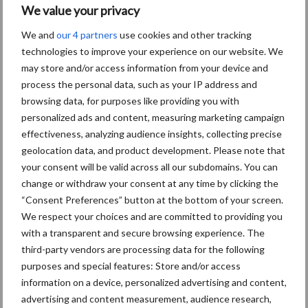
We value your privacy
We and
our 4 partners
use cookies and other tracking
technologies to improve your experience on our website. We
may store and/or access information from your device and
process the personal data, such as your IP address and
De Krone BiG M 450 en 420 van Loonbedrijf Dijkstra. De BiG M
browsing data, for purposes like providing you with
420 draaide een jaar voor de introductie op de Agritechnica al bij
personalized ads and content, measuring marketing campaign
effectiveness, analyzing audience insights, collecting precise
Dijkstra VOF. Om dit geheim te houden, heeft Krone er stickers
geolocation data, and product development. Please note that
van de 400 opgeplakt.
your consent will be valid across all our subdomains. You can
Tekst: Martin de Vries
change or withdraw your consent at any time by clicking the
Beeld: Martin de Vries en Reinderd Buist
“Consent Preferences” button at the bottom of your screen.
We respect your choices and are committed to providing you
with a transparent and secure browsing experience. The
Je hebt zojuist een deel van een artikel uit het vakblad
de
third-party vendors are processing data for the following
purposes and special features: Store and/or access
Loonwerker
gelezen! Vond je het interessant? Probeer een
information on a device, personalized advertising and content,
abonnement op de Loonwerker!
advertising and content measurement, audience research,