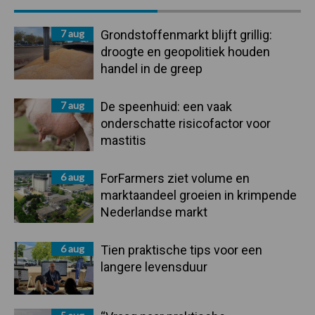
Sidebar
7 aug
Grondstoffenmarkt blijft grillig:
droogte en geopolitiek houden
handel in de greep
7 aug
De speenhuid: een vaak
onderschatte risicofactor voor
mastitis
6 aug
ForFarmers ziet volume en
marktaandeel groeien in krimpende
Nederlandse markt
6 aug
Tien praktische tips voor een
langere levensduur