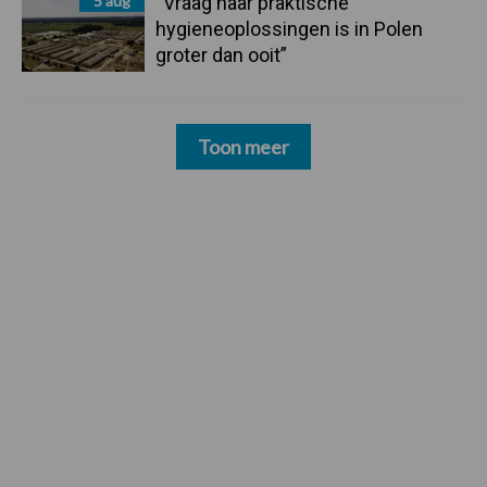
5 aug
“Vraag naar praktische
hygieneoplossingen is in Polen
groter dan ooit”
Toon meer
Footer