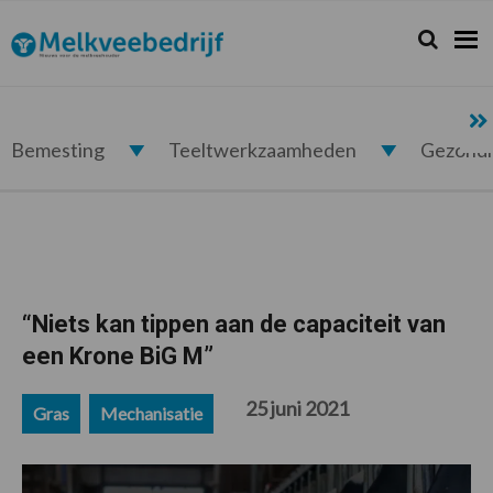
Spring
Door
Spring
Spring
naar
naar
naar
naar
Zoeken...
Zoek
Melkveebedrijf.nl
de
de
de
de
hoofdnavigatie
hoofd
eerste
voettekst
inhoud
sidebar
Bemesting
Teeltwerkzaamheden
Gezond
“Niets kan tippen aan de capaciteit van
een Krone BiG M”
25 juni 2021
Gras
Mechanisatie