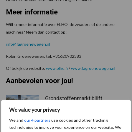
Meer informatie
Wilt u meer informatie over ELHO, de zwaders of de andere
machines? Neem dan contact op!
info@fagroenewegen.nl
Robin Groenewegen, tel. +31620902383
Of bekijk de website:
www.elho.fi
/
www.fagroenewegen.nl
Aanbevolen voor jou!
Grondstoffenmarkt blijft
grillig: droogte en
We value your privacy
geopolitiek houden handel
in de greep
We and
our 4 partners
use cookies and other tracking
technologies to improve your experience on our website. We