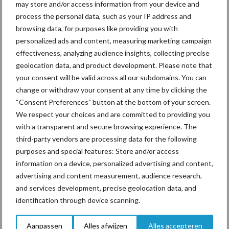
may store and/or access information from your device and
De speenhuid: een vaak
process the personal data, such as your IP address and
onderschatte risicofactor
browsing data, for purposes like providing you with
voor mastitis
personalized ads and content, measuring marketing campaign
effectiveness, analyzing audience insights, collecting precise
geolocation data, and product development. Please note that
ForFarmers ziet volume en
your consent will be valid across all our subdomains. You can
marktaandeel groeien in
change or withdraw your consent at any time by clicking the
krimpende Nederlandse
“Consent Preferences” button at the bottom of your screen.
markt
We respect your choices and are committed to providing you
with a transparent and secure browsing experience. The
third-party vendors are processing data for the following
purposes and special features: Store and/or access
Themapagina's
information on a device, personalized advertising and content,
advertising and content measurement, audience research,
Diergezondheid
Bemesting
Fokkerij
Melkv
and services development, precise geolocation data, and
identification through device scanning.
Aanpassen
Alles afwijzen
Alles accepteren