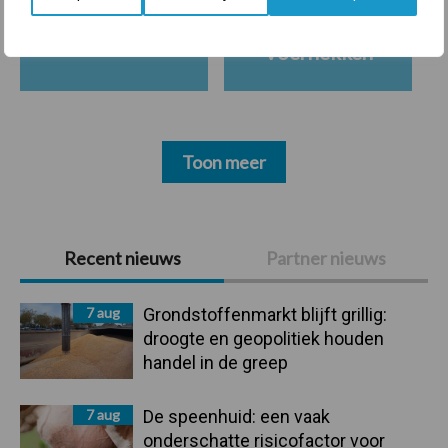
Ligbox &
Bedrijfsnieuws
Voerhekken
Toon meer
Primaire
Recent nieuws
Partner nieuws
Sidebar
7 aug
Grondstoffenmarkt blijft grillig:
droogte en geopolitiek houden
handel in de greep
7 aug
De speenhuid: een vaak
onderschatte risicofactor voor