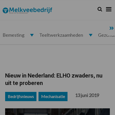
Spring
Door
Spring
Spring
naar
naar
naar
naar
Zoeken...
Zoek
Melkveebedrijf.nl
de
de
de
de
hoofdnavigatie
hoofd
eerste
voettekst
inhoud
sidebar
Bemesting
Teeltwerkzaamheden
Gezond
Nieuw in Nederland: ELHO zwaders, nu
uit te proberen
13 juni 2019
Bedrijfsnieuws
Mechanisatie