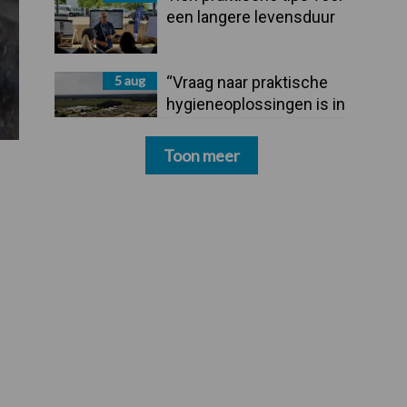
een langere levensduur
5 aug
“Vraag naar praktische
hygieneoplossingen is in
Polen groter dan ooit”
Toon meer