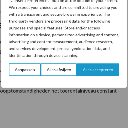
n deze modellen zich ook bij interne
“Consent Preferences” button at the bottom of your screen.
We respect your choices and are committed to providing you
van 2021 en 2022 zonder meer weten te bewijzen.
with a transparent and secure browsing experience. The
third-party vendors are processing data for the following
EXION 8800 en 8700
purposes and special features: Store and/or access
information on a device, personalized advertising and content,
eer motorvermogen. Bij de LEXION 8700 neemt het
advertising and content measurement, audience research,
and services development, precise geolocation data, and
de LEXION 8800 met een toename van 47 pk nu over een
identification through device scanning.
ON 8800 is nu uitgerust met de uit de LEXION 8900
Aanpassen
Alles afwijzen
Alles accepteren
cilinderinhoud van 16,2 liter. Dankzij de
koppel staan nu meer vermogensreserves ter
e oogstomstandigheden het toerentalniveau constant